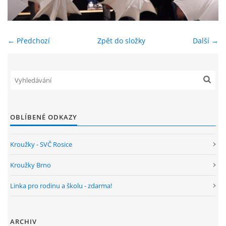
ENVIRONMENTÁLNÍ VÝCHOVA
← Předchozí
Zpět do složky
Další →
FOTOALBUM
ŠKOLNÍ DRUŽINA
ŠKOLNÍ JÍDELNA
OBLÍBENÉ ODKAZY
ARCHIV
Kroužky - SVČ Rosice
Kroužky Brno
KROUŽKY
Linka pro rodinu a školu - zdarma!
NAŠE ÚSPĚCHY
ARCHIV