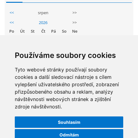
GDPR
<<
srpen
>>
<<
2026
>>
PŘEDŠKOLÁCI
Po
Út
St
Čt
Pá
So
Ne
1
2
JAK MOTIVOVAT DÍTĚ KE ČTENÍ
3
4
5
6
7
8
9
Používáme soubory cookies
10
11
12
13
14
15
16
REZERVAČNÍ SYSTÉM SPORTOVNÍ HALY
17
18
19
20
21
22
23
Tyto webové stránky používají soubory
cookies a další sledovací nástroje s cílem
24
25
26
27
28
29
30
ŠKOLNÍ PORADENSKÉ PRACOVIŠTĚ
vylepšení uživatelského prostředí, zobrazení
31
přizpůsobeného obsahu a reklam, analýzy
návštěvnosti webových stránek a zjištění
NEPOTŘEBNÝ MAJETEK
zdroje návštěvnosti.
STATISTIKY
NAUČNÁ STEZKA ZBRASLAV
Souhlasím
Celkem:
5829631
Měsíc:
62692
Odmítám
VOLNÁ PRACOVNÍ MÍSTA