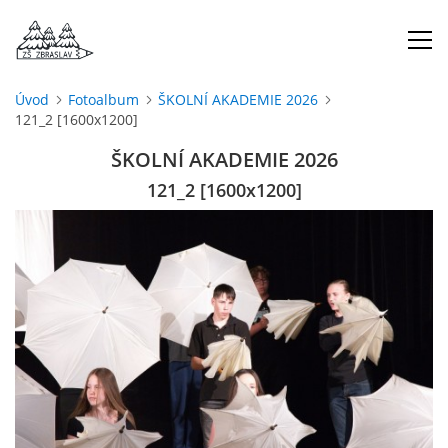
Úvod
Fotoalbum
ŠKOLNÍ AKADEMIE 2026
121_2 [1600x1200]
ÚVOD
ŠKOLNÍ AKADEMIE 2026
O NÁS
121_2 [1600x1200]
ŠKOLNÍ ROK
DOKUMENTY
ŠKOLSKÁ RADA
PROJEKTY