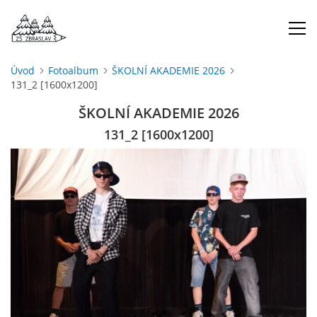
Úvod
Fotoalbum
ŠKOLNÍ AKADEMIE 2026
131_2 [1600x1200]
ÚVOD
ŠKOLNÍ AKADEMIE 2026
O NÁS
131_2 [1600x1200]
ŠKOLNÍ ROK
DOKUMENTY
ŠKOLSKÁ RADA
PROJEKTY