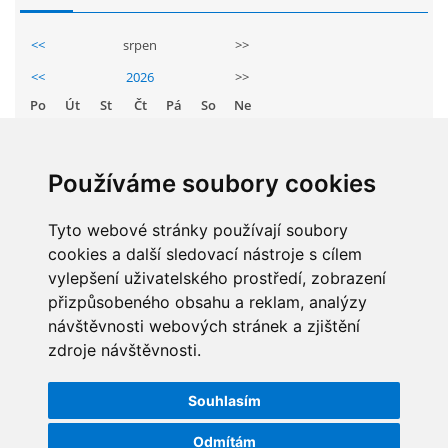
GDPR
<<
srpen
>>
<<
2026
>>
PŘEDŠKOLÁCI
Po
Út
St
Čt
Pá
So
Ne
1
2
JAK MOTIVOVAT DÍTĚ KE ČTENÍ
3
4
5
6
7
8
9
Používáme soubory cookies
10
11
12
13
14
15
16
REZERVAČNÍ SYSTÉM SPORTOVNÍ HALY
17
18
19
20
21
22
23
Tyto webové stránky používají soubory
cookies a další sledovací nástroje s cílem
24
25
26
27
28
29
30
ŠKOLNÍ PORADENSKÉ PRACOVIŠTĚ
vylepšení uživatelského prostředí, zobrazení
31
přizpůsobeného obsahu a reklam, analýzy
NEPOTŘEBNÝ MAJETEK
návštěvnosti webových stránek a zjištění
zdroje návštěvnosti.
STATISTIKY
NAUČNÁ STEZKA ZBRASLAV
Souhlasím
Celkem:
5830720
Měsíc:
62462
Odmítám
VOLNÁ PRACOVNÍ MÍSTA