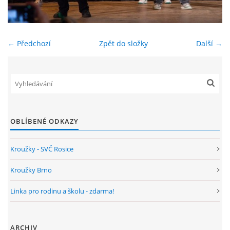
ENVIRONMENTÁLNÍ VÝCHOVA
← Předchozí
Zpět do složky
Další →
FOTOALBUM
ŠKOLNÍ DRUŽINA
ŠKOLNÍ JÍDELNA
OBLÍBENÉ ODKAZY
ARCHIV
Kroužky - SVČ Rosice
Kroužky Brno
KROUŽKY
Linka pro rodinu a školu - zdarma!
NAŠE ÚSPĚCHY
ARCHIV