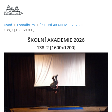
Úvod
Fotoalbum
ŠKOLNÍ AKADEMIE 2026
138_2 [1600x1200]
ÚVOD
ŠKOLNÍ AKADEMIE 2026
O NÁS
138_2 [1600x1200]
ŠKOLNÍ ROK
DOKUMENTY
ŠKOLSKÁ RADA
PROJEKTY