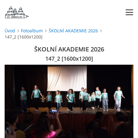
Úvod
Fotoalbum
ŠKOLNÍ AKADEMIE 2026
147_2 [1600x1200]
ÚVOD
ŠKOLNÍ AKADEMIE 2026
O NÁS
147_2 [1600x1200]
ŠKOLNÍ ROK
DOKUMENTY
ŠKOLSKÁ RADA
PROJEKTY