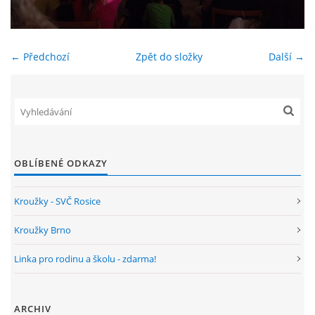
ENVIRONMENTÁLNÍ VÝCHOVA
← Předchozí
Zpět do složky
Další →
FOTOALBUM
ŠKOLNÍ DRUŽINA
ŠKOLNÍ JÍDELNA
OBLÍBENÉ ODKAZY
ARCHIV
Kroužky - SVČ Rosice
Kroužky Brno
KROUŽKY
Linka pro rodinu a školu - zdarma!
NAŠE ÚSPĚCHY
ARCHIV