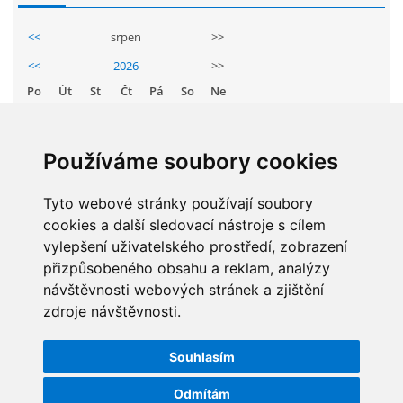
GDPR
<<
srpen
>>
<<
2026
>>
PŘEDŠKOLÁCI
Po
Út
St
Čt
Pá
So
Ne
1
2
JAK MOTIVOVAT DÍTĚ KE ČTENÍ
3
4
5
6
7
8
9
Používáme soubory cookies
10
11
12
13
14
15
16
REZERVAČNÍ SYSTÉM SPORTOVNÍ HALY
17
18
19
20
21
22
23
Tyto webové stránky používají soubory
cookies a další sledovací nástroje s cílem
24
25
26
27
28
29
30
ŠKOLNÍ PORADENSKÉ PRACOVIŠTĚ
vylepšení uživatelského prostředí, zobrazení
31
přizpůsobeného obsahu a reklam, analýzy
návštěvnosti webových stránek a zjištění
NEPOTŘEBNÝ MAJETEK
zdroje návštěvnosti.
STATISTIKY
NAUČNÁ STEZKA ZBRASLAV
Souhlasím
Celkem:
5832185
Měsíc:
62279
Odmítám
VOLNÁ PRACOVNÍ MÍSTA