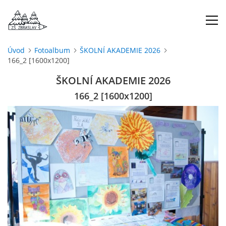
Úvod
Fotoalbum
ŠKOLNÍ AKADEMIE 2026
166_2 [1600x1200]
ÚVOD
ŠKOLNÍ AKADEMIE 2026
O NÁS
166_2 [1600x1200]
ŠKOLNÍ ROK
DOKUMENTY
ŠKOLSKÁ RADA
PROJEKTY