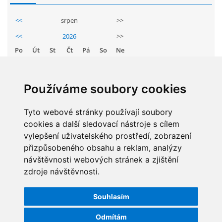
GDPR
<<
srpen
>>
<<
2026
>>
PŘEDŠKOLÁCI
Po
Út
St
Čt
Pá
So
Ne
1
2
JAK MOTIVOVAT DÍTĚ KE ČTENÍ
3
4
5
6
7
8
9
Používáme soubory cookies
10
11
12
13
14
15
16
REZERVAČNÍ SYSTÉM SPORTOVNÍ HALY
17
18
19
20
21
22
23
Tyto webové stránky používají soubory
cookies a další sledovací nástroje s cílem
24
25
26
27
28
29
30
ŠKOLNÍ PORADENSKÉ PRACOVIŠTĚ
vylepšení uživatelského prostředí, zobrazení
31
přizpůsobeného obsahu a reklam, analýzy
návštěvnosti webových stránek a zjištění
NEPOTŘEBNÝ MAJETEK
zdroje návštěvnosti.
STATISTIKY
NAUČNÁ STEZKA ZBRASLAV
Souhlasím
Celkem:
5830853
Měsíc:
62217
Odmítám
VOLNÁ PRACOVNÍ MÍSTA