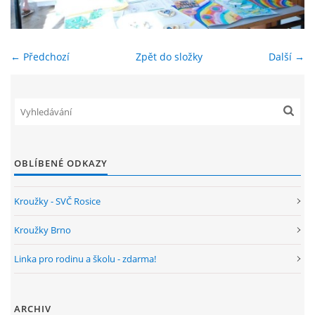
ENVIRONMENTÁLNÍ VÝCHOVA
← Předchozí
Zpět do složky
Další →
FOTOALBUM
ŠKOLNÍ DRUŽINA
ŠKOLNÍ JÍDELNA
OBLÍBENÉ ODKAZY
ARCHIV
Kroužky - SVČ Rosice
Kroužky Brno
KROUŽKY
Linka pro rodinu a školu - zdarma!
NAŠE ÚSPĚCHY
ARCHIV