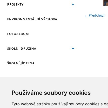
PROJEKTY
← Předchozí
ENVIRONMENTÁLNÍ VÝCHOVA
FOTOALBUM
ŠKOLNÍ DRUŽINA
ŠKOLNÍ JÍDELNA
ARCHIV
Používáme soubory cookies
KROUŽKY
Tyto webové stránky používají soubory cookies a dal
NAŠE ÚSPĚCHY