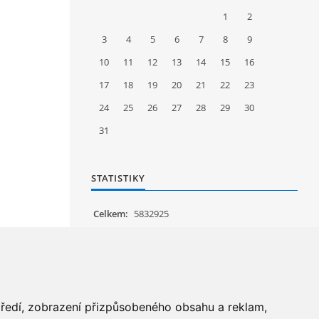
1
2
3
4
5
6
7
8
9
10
11
12
13
14
15
16
17
18
19
20
21
22
23
24
25
26
27
28
29
30
31
STATISTIKY
Celkem:
5832925
Měsíc:
60454
Den:
1373
Online:
24
středí, zobrazení přizpůsobeného obsahu a reklam,