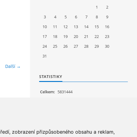
1
2
3
4
5
6
7
8
9
10
11
12
13
14
15
16
17
18
19
20
21
22
23
24
25
26
27
28
29
30
31
Další →
STATISTIKY
Celkem:
5831444
Měsíc:
62063
Den:
1185
Online:
16
středí, zobrazení přizpůsobeného obsahu a reklam,