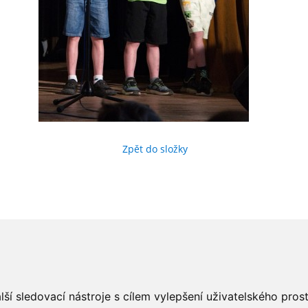
Zpět do složky
ší sledovací nástroje s cílem vylepšení uživatelského pro