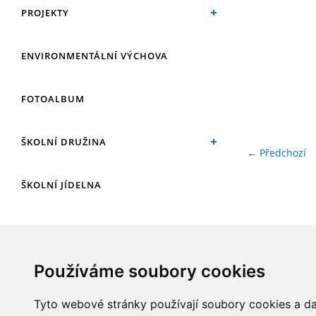
PROJEKTY
ENVIRONMENTÁLNÍ VÝCHOVA
FOTOALBUM
ŠKOLNÍ DRUŽINA
← Předchozí
ŠKOLNÍ JÍDELNA
ARCHIV
Používáme soubory cookies
KROUŽKY
Tyto webové stránky používají soubory cookies a dal
NAŠE ÚSPĚCHY