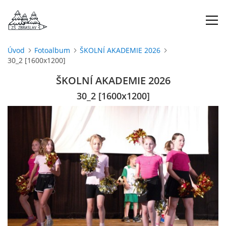
Úvod
Fotoalbum
ŠKOLNÍ AKADEMIE 2026
30_2 [1600x1200]
ÚVOD
ŠKOLNÍ AKADEMIE 2026
O NÁS
30_2 [1600x1200]
ŠKOLNÍ ROK
DOKUMENTY
ŠKOLSKÁ RADA
PROJEKTY