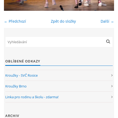
ENVIRONMENTÁLNÍ VÝCHOVA
← Předchozí
Zpět do složky
Další →
FOTOALBUM
ŠKOLNÍ DRUŽINA
ŠKOLNÍ JÍDELNA
OBLÍBENÉ ODKAZY
ARCHIV
Kroužky - SVČ Rosice
Kroužky Brno
KROUŽKY
Linka pro rodinu a školu - zdarma!
NAŠE ÚSPĚCHY
ARCHIV