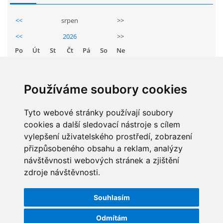
GDPR
<<
srpen
>>
<<
2026
>>
PŘEDŠKOLÁCI
Po
Út
St
Čt
Pá
So
Ne
1
2
JAK MOTIVOVAT DÍTĚ KE ČTENÍ
3
4
5
6
7
8
9
Používáme soubory cookies
10
11
12
13
14
15
16
REZERVAČNÍ SYSTÉM SPORTOVNÍ HALY
17
18
19
20
21
22
23
Tyto webové stránky používají soubory
cookies a další sledovací nástroje s cílem
24
25
26
27
28
29
30
ŠKOLNÍ PORADENSKÉ PRACOVIŠTĚ
vylepšení uživatelského prostředí, zobrazení
31
přizpůsobeného obsahu a reklam, analýzy
návštěvnosti webových stránek a zjištění
NEPOTŘEBNÝ MAJETEK
zdroje návštěvnosti.
STATISTIKY
NAUČNÁ STEZKA ZBRASLAV
Souhlasím
Celkem:
5831167
Měsíc:
62073
Odmítám
VOLNÁ PRACOVNÍ MÍSTA