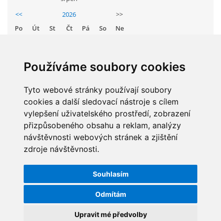
GDPR
<<
2026
>>
Po
Út
St
Čt
Pá
So
Ne
PŘEDŠKOLÁCI
1
2
3
4
5
6
7
8
9
Používáme soubory cookies
JAK MOTIVOVAT DÍTĚ KE ČTENÍ
10
11
12
13
14
15
16
Tyto webové stránky používají soubory
17
18
19
20
21
22
23
REZERVAČNÍ SYSTÉM SPORTOVNÍ HALY
cookies a další sledovací nástroje s cílem
24
25
26
27
28
29
30
vylepšení uživatelského prostředí, zobrazení
31
přizpůsobeného obsahu a reklam, analýzy
ŠKOLNÍ PORADENSKÉ PRACOVIŠTĚ
návštěvnosti webových stránek a zjištění
zdroje návštěvnosti.
STATISTIKY
NEPOTŘEBNÝ MAJETEK
Souhlasím
Celkem:
5829347
NAUČNÁ STEZKA ZBRASLAV
Odmítám
Měsíc:
62806
Den:
1122
Upravit mé předvolby
VOLNÁ PRACOVNÍ MÍSTA