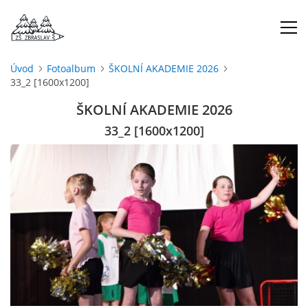
Úvod
Fotoalbum
ŠKOLNÍ AKADEMIE 2026
33_2 [1600x1200]
ÚVOD
ŠKOLNÍ AKADEMIE 2026
O NÁS
33_2 [1600x1200]
ŠKOLNÍ ROK
DOKUMENTY
ŠKOLSKÁ RADA
PROJEKTY