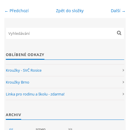
← Předchozí
Zpět do složky
Další →
ENVIRONMENTÁLNÍ VÝCHOVA
FOTOALBUM
ŠKOLNÍ DRUŽINA
OBLÍBENÉ ODKAZY
ŠKOLNÍ JÍDELNA
Kroužky - SVČ Rosice
ARCHIV
Kroužky Brno
Linka pro rodinu a školu - zdarma!
KROUŽKY
ARCHIV
NAŠE ÚSPĚCHY
<<
srpen
>>