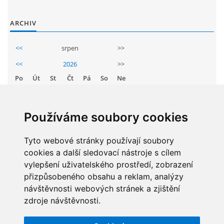
GDPR
ARCHIV
PŘEDŠKOLÁCI
<<
srpen
>>
<<
2026
>>
JAK MOTIVOVAT DÍTĚ KE ČTENÍ
Po
Út
St
Čt
Pá
So
Ne
1
2
REZERVAČNÍ SYSTÉM SPORTOVNÍ HALY
3
4
5
6
7
8
9
Používáme soubory cookies
10
11
12
13
14
15
16
ŠKOLNÍ PORADENSKÉ PRACOVIŠTĚ
Tyto webové stránky používají soubory
17
18
19
20
21
22
23
cookies a další sledovací nástroje s cílem
24
25
26
27
28
29
30
NEPOTŘEBNÝ MAJETEK
vylepšení uživatelského prostředí, zobrazení
31
přizpůsobeného obsahu a reklam, analýzy
návštěvnosti webových stránek a zjištění
NAUČNÁ STEZKA ZBRASLAV
zdroje návštěvnosti.
STATISTIKY
VOLNÁ PRACOVNÍ MÍSTA