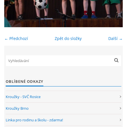
ENVIRONMENTÁLNÍ VÝCHOVA
FOTOALBUM
← Předchozí
Zpět do složky
Další →
ŠKOLNÍ DRUŽINA
ŠKOLNÍ JÍDELNA
ARCHIV
OBLÍBENÉ ODKAZY
Kroužky - SVČ Rosice
KROUŽKY
Kroužky Brno
NAŠE ÚSPĚCHY
Linka pro rodinu a školu - zdarma!