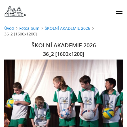
Úvod
Fotoalbum
ŠKOLNÍ AKADEMIE 2026
36_2 [1600x1200]
ÚVOD
ŠKOLNÍ AKADEMIE 2026
O NÁS
36_2 [1600x1200]
ŠKOLNÍ ROK
DOKUMENTY
ŠKOLSKÁ RADA
PROJEKTY