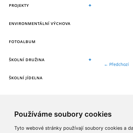
PROJEKTY
ENVIRONMENTÁLNÍ VÝCHOVA
FOTOALBUM
ŠKOLNÍ DRUŽINA
← Předchozí
ŠKOLNÍ JÍDELNA
ARCHIV
Používáme soubory cookies
KROUŽKY
Tyto webové stránky používají soubory cookies a dal
NAŠE ÚSPĚCHY