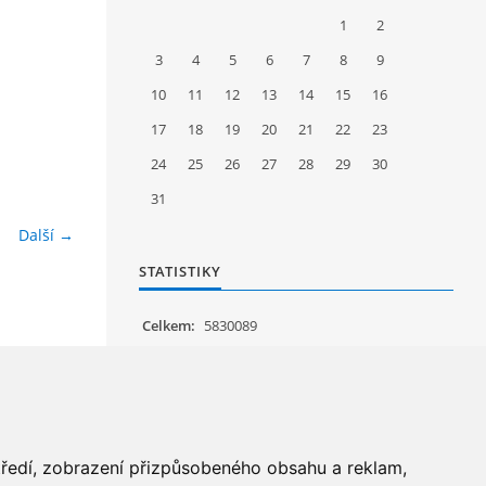
1
2
3
4
5
6
7
8
9
10
11
12
13
14
15
16
17
18
19
20
21
22
23
24
25
26
27
28
29
30
31
Další →
STATISTIKY
Celkem:
5830089
Měsíc:
62760
Den:
1212
Online:
17
středí, zobrazení přizpůsobeného obsahu a reklam,