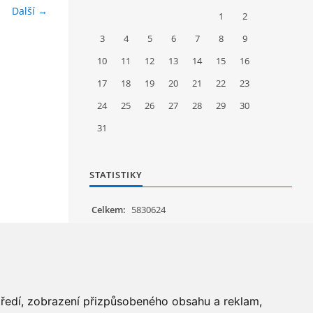
Další →
1
2
3
4
5
6
7
8
9
10
11
12
13
14
15
16
17
18
19
20
21
22
23
24
25
26
27
28
29
30
31
STATISTIKY
Celkem:
5830624
Měsíc:
62677
Den:
1257
Online:
23
středí, zobrazení přizpůsobeného obsahu a reklam,