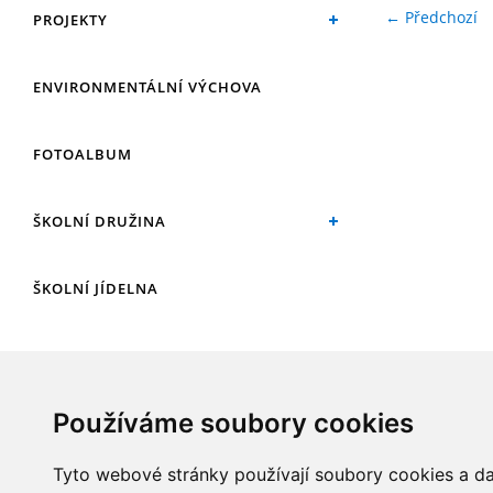
← Předchozí
PROJEKTY
ENVIRONMENTÁLNÍ VÝCHOVA
FOTOALBUM
ŠKOLNÍ DRUŽINA
ŠKOLNÍ JÍDELNA
ARCHIV
Používáme soubory cookies
KROUŽKY
Tyto webové stránky používají soubory cookies a dal
NAŠE ÚSPĚCHY