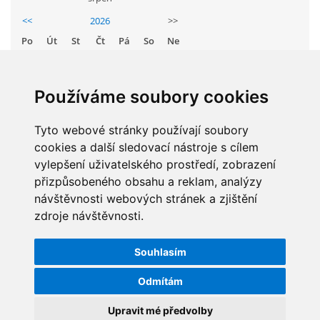
GDPR
<<
2026
>>
Po
Út
St
Čt
Pá
So
Ne
PŘEDŠKOLÁCI
1
2
3
4
5
6
7
8
9
Používáme soubory cookies
JAK MOTIVOVAT DÍTĚ KE ČTENÍ
10
11
12
13
14
15
16
Tyto webové stránky používají soubory
17
18
19
20
21
22
23
REZERVAČNÍ SYSTÉM SPORTOVNÍ HALY
cookies a další sledovací nástroje s cílem
24
25
26
27
28
29
30
vylepšení uživatelského prostředí, zobrazení
31
přizpůsobeného obsahu a reklam, analýzy
ŠKOLNÍ PORADENSKÉ PRACOVIŠTĚ
návštěvnosti webových stránek a zjištění
zdroje návštěvnosti.
STATISTIKY
NEPOTŘEBNÝ MAJETEK
Souhlasím
Celkem:
5829139
NAUČNÁ STEZKA ZBRASLAV
Odmítám
Měsíc:
63025
Den:
1146
Upravit mé předvolby
VOLNÁ PRACOVNÍ MÍSTA