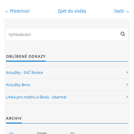
← Předchozí
Zpět do složky
Další →
ENVIRONMENTÁLNÍ VÝCHOVA
FOTOALBUM
ŠKOLNÍ DRUŽINA
OBLÍBENÉ ODKAZY
ŠKOLNÍ JÍDELNA
Kroužky - SVČ Rosice
ARCHIV
Kroužky Brno
Linka pro rodinu a školu - zdarma!
KROUŽKY
ARCHIV
NAŠE ÚSPĚCHY
<<
srpen
>>