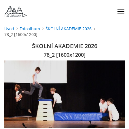
Úvod
Fotoalbum
ŠKOLNÍ AKADEMIE 2026
78_2 [1600x1200]
ÚVOD
ŠKOLNÍ AKADEMIE 2026
O NÁS
78_2 [1600x1200]
ŠKOLNÍ ROK
DOKUMENTY
ŠKOLSKÁ RADA
PROJEKTY