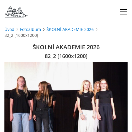
Úvod
Fotoalbum
ŠKOLNÍ AKADEMIE 2026
82_2 [1600x1200]
ÚVOD
ŠKOLNÍ AKADEMIE 2026
O NÁS
82_2 [1600x1200]
ŠKOLNÍ ROK
DOKUMENTY
ŠKOLSKÁ RADA
PROJEKTY