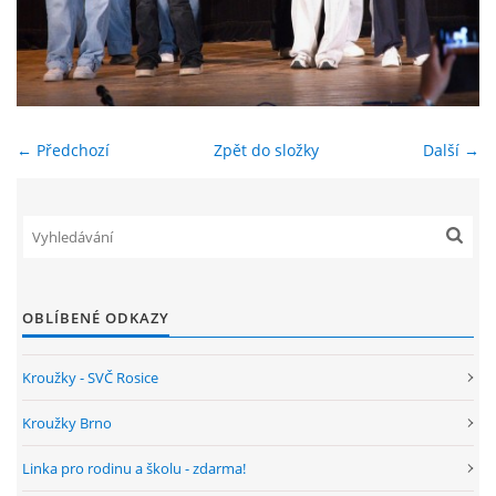
ENVIRONMENTÁLNÍ VÝCHOVA
FOTOALBUM
← Předchozí
Zpět do složky
Další →
ŠKOLNÍ DRUŽINA
ŠKOLNÍ JÍDELNA
ARCHIV
OBLÍBENÉ ODKAZY
Kroužky - SVČ Rosice
KROUŽKY
Kroužky Brno
NAŠE ÚSPĚCHY
Linka pro rodinu a školu - zdarma!