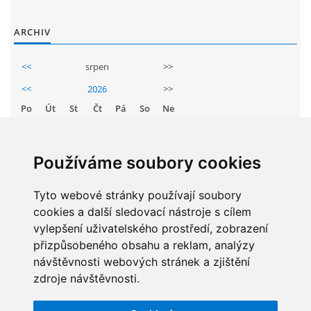
GDPR
ARCHIV
PŘEDŠKOLÁCI
<<
srpen
>>
<<
2026
>>
JAK MOTIVOVAT DÍTĚ KE ČTENÍ
Po
Út
St
Čt
Pá
So
Ne
1
2
REZERVAČNÍ SYSTÉM SPORTOVNÍ HALY
3
4
5
6
7
8
9
Používáme soubory cookies
10
11
12
13
14
15
16
ŠKOLNÍ PORADENSKÉ PRACOVIŠTĚ
Tyto webové stránky používají soubory
17
18
19
20
21
22
23
cookies a další sledovací nástroje s cílem
24
25
26
27
28
29
30
NEPOTŘEBNÝ MAJETEK
vylepšení uživatelského prostředí, zobrazení
31
přizpůsobeného obsahu a reklam, analýzy
návštěvnosti webových stránek a zjištění
NAUČNÁ STEZKA ZBRASLAV
zdroje návštěvnosti.
STATISTIKY
VOLNÁ PRACOVNÍ MÍSTA