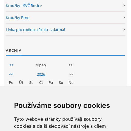
GDPR
Kroužky - SVČ Rosice
Kroužky Brno
PŘEDŠKOLÁCI
Linka pro rodinu a školu - zdarma!
JAK MOTIVOVAT DÍTĚ KE ČTENÍ
ARCHIV
REZERVAČNÍ SYSTÉM SPORTOVNÍ HALY
<<
srpen
>>
<<
2026
>>
ŠKOLNÍ PORADENSKÉ PRACOVIŠTĚ
Po
Út
St
Čt
Pá
So
Ne
1
2
NEPOTŘEBNÝ MAJETEK
3
4
5
6
7
8
9
Používáme soubory cookies
10
11
12
13
14
15
16
NAUČNÁ STEZKA ZBRASLAV
17
Tyto webové stránky používají soubory
18
19
20
21
22
23
cookies a další sledovací nástroje s cílem
24
25
26
27
28
29
30
VOLNÁ PRACOVNÍ MÍSTA