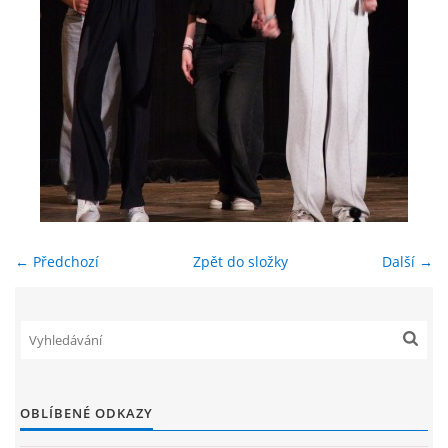
ENVIRONMENTÁLNÍ VÝCHOVA
FOTOALBUM
ŠKOLNÍ DRUŽINA
ŠKOLNÍ JÍDELNA
← Předchozí
Zpět do složky
Další →
ARCHIV
KROUŽKY
NAŠE ÚSPĚCHY
OBLÍBENÉ ODKAZY