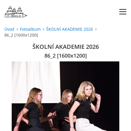
Úvod
Fotoalbum
ŠKOLNÍ AKADEMIE 2026
86_2 [1600x1200]
ÚVOD
ŠKOLNÍ AKADEMIE 2026
O NÁS
86_2 [1600x1200]
ŠKOLNÍ ROK
DOKUMENTY
ŠKOLSKÁ RADA
PROJEKTY