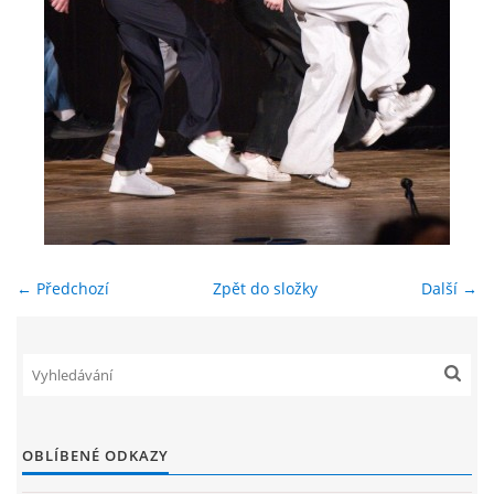
ENVIRONMENTÁLNÍ VÝCHOVA
FOTOALBUM
ŠKOLNÍ DRUŽINA
ŠKOLNÍ JÍDELNA
← Předchozí
Zpět do složky
Další →
ARCHIV
KROUŽKY
NAŠE ÚSPĚCHY
OBLÍBENÉ ODKAZY