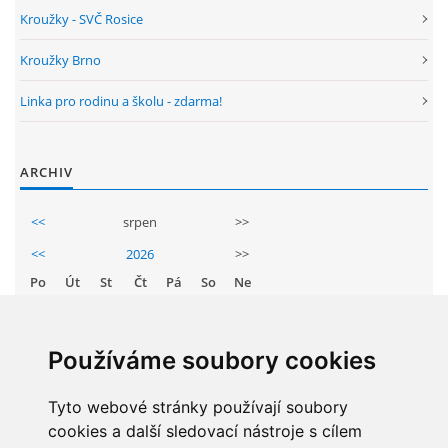
GDPR
Kroužky - SVČ Rosice
Kroužky Brno
PŘEDŠKOLÁCI
Linka pro rodinu a školu - zdarma!
JAK MOTIVOVAT DÍTĚ KE ČTENÍ
ARCHIV
REZERVAČNÍ SYSTÉM SPORTOVNÍ HALY
<<
srpen
>>
<<
2026
>>
ŠKOLNÍ PORADENSKÉ PRACOVIŠTĚ
Po
Út
St
Čt
Pá
So
Ne
1
2
NEPOTŘEBNÝ MAJETEK
3
4
5
6
7
8
9
Používáme soubory cookies
10
11
12
13
14
15
16
NAUČNÁ STEZKA ZBRASLAV
17
Tyto webové stránky používají soubory
18
19
20
21
22
23
cookies a další sledovací nástroje s cílem
24
25
26
27
28
29
30
VOLNÁ PRACOVNÍ MÍSTA