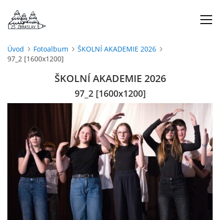
Úvod
Fotoalbum
ŠKOLNÍ AKADEMIE 2026
97_2 [1600x1200]
ÚVOD
ŠKOLNÍ AKADEMIE 2026
O NÁS
97_2 [1600x1200]
ŠKOLNÍ ROK
DOKUMENTY
ŠKOLSKÁ RADA
PROJEKTY