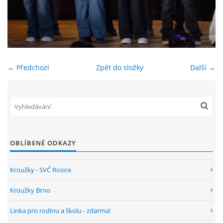
ENVIRONMENTÁLNÍ VÝCHOVA
FOTOALBUM
← Předchozí
Zpět do složky
Další →
ŠKOLNÍ DRUŽINA
ŠKOLNÍ JÍDELNA
ARCHIV
OBLÍBENÉ ODKAZY
Kroužky - SVČ Rosice
KROUŽKY
Kroužky Brno
NAŠE ÚSPĚCHY
Linka pro rodinu a školu - zdarma!