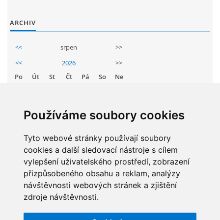
GDPR
ARCHIV
PŘEDŠKOLÁCI
<<
srpen
>>
<<
2026
>>
JAK MOTIVOVAT DÍTĚ KE ČTENÍ
Po
Út
St
Čt
Pá
So
Ne
1
2
REZERVAČNÍ SYSTÉM SPORTOVNÍ HALY
3
4
5
6
7
8
9
Používáme soubory cookies
10
11
12
13
14
15
16
ŠKOLNÍ PORADENSKÉ PRACOVIŠTĚ
Tyto webové stránky používají soubory
17
18
19
20
21
22
23
cookies a další sledovací nástroje s cílem
24
25
26
27
28
29
30
NEPOTŘEBNÝ MAJETEK
vylepšení uživatelského prostředí, zobrazení
31
přizpůsobeného obsahu a reklam, analýzy
návštěvnosti webových stránek a zjištění
NAUČNÁ STEZKA ZBRASLAV
zdroje návštěvnosti.
STATISTIKY
VOLNÁ PRACOVNÍ MÍSTA