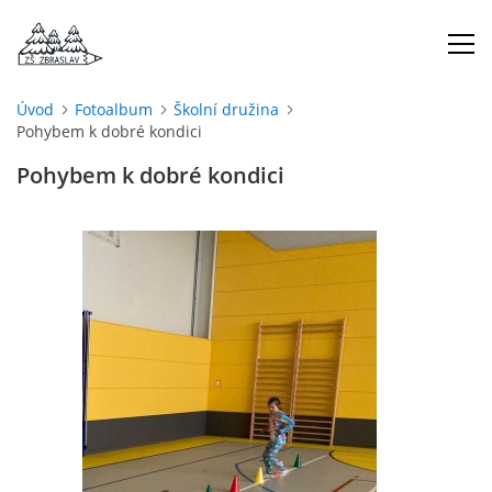
Úvod
Fotoalbum
Školní družina
Pohybem k dobré kondici
ÚVOD
Pohybem k dobré kondici
O NÁS
ŠKOLNÍ ROK
DOKUMENTY
ŠKOLSKÁ RADA
PROJEKTY