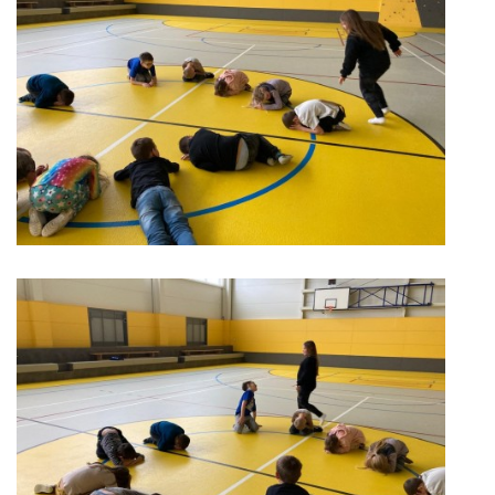
ARBORETUM ŠKOLY
Základní škola, Zbraslav, okres Brno-venkov, příspěvková
organizace, IČ: 70994099
Komenského 280
Zbraslav
PSČ 664 84
Škola: 546 453 183, mobil 739 666 402, Družina: 732 246 380, Jídelna:
606 946 586, datová schránka: 2hgmui6