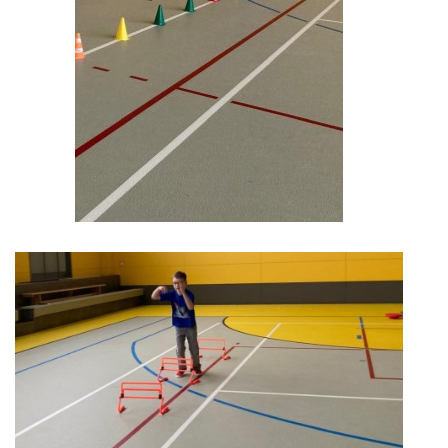
ENVIRONMENTÁLNÍ VÝCHOVA
FOTOALBUM
ŠKOLNÍ DRUŽINA
ŠKOLNÍ JÍDELNA
ARCHIV
KROUŽKY
NAŠE ÚSPĚCHY