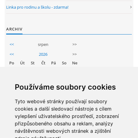
Linka pro rodinu a školu - zdarma!
ARCHIV
<<
srpen
>>
<<
2026
>>
Po
Út
St
Čt
Pá
So
Ne
1
2
3
4
5
6
7
8
9
Používáme soubory cookies
10
11
12
13
14
15
16
Tyto webové stránky používají soubory
17
18
19
20
21
22
23
cookies a další sledovací nástroje s cílem
24
25
26
27
28
29
30
vylepšení uživatelského prostředí, zobrazení
31
přizpůsobeného obsahu a reklam, analýzy
návštěvnosti webových stránek a zjištění