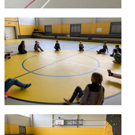
GDPR
PŘEDŠKOLÁCI
JAK MOTIVOVAT DÍTĚ KE ČTENÍ
REZERVAČNÍ SYSTÉM SPORTOVNÍ HALY
ŠKOLNÍ PORADENSKÉ PRACOVIŠTĚ
NEPOTŘEBNÝ MAJETEK
NAUČNÁ STEZKA ZBRASLAV
VOLNÁ PRACOVNÍ MÍSTA