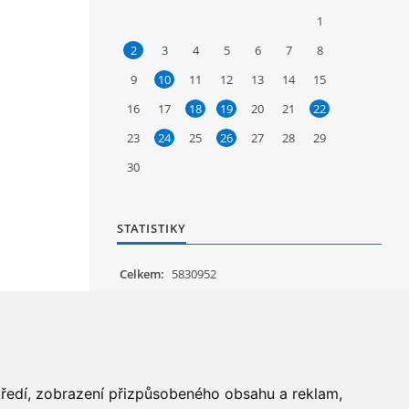
1
2
3
4
5
6
7
8
9
10
11
12
13
14
15
16
17
18
19
20
21
22
23
24
25
26
27
28
29
30
STATISTIKY
Celkem:
5830952
Měsíc:
62071
Den:
1207
Online:
15
středí, zobrazení přizpůsobeného obsahu a reklam,