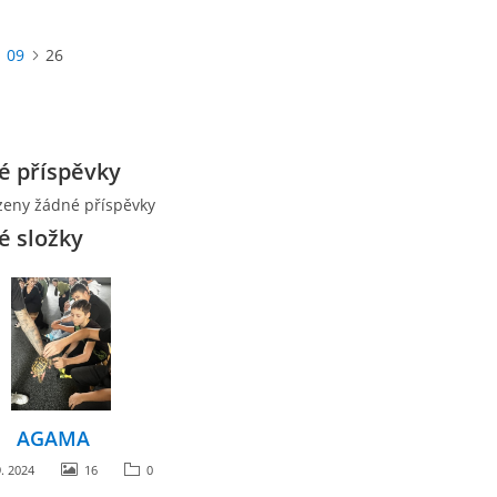
09
26
é příspěvky
zeny žádné příspěvky
é složky
AGAMA
. 2024
16
0