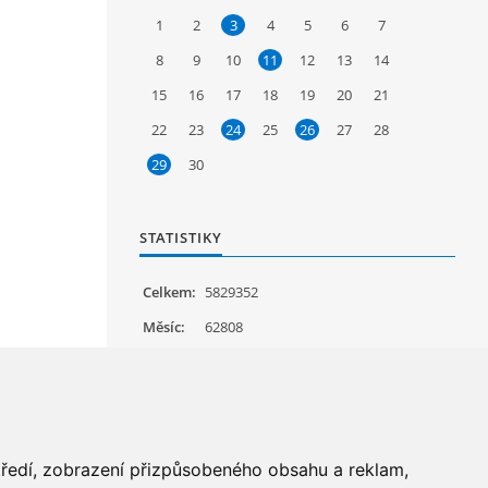
1
2
3
4
5
6
7
8
9
10
11
12
13
14
15
16
17
18
19
20
21
22
23
24
25
26
27
28
29
30
STATISTIKY
Celkem:
5829352
Měsíc:
62808
Den:
1122
Online:
23
středí, zobrazení přizpůsobeného obsahu a reklam,