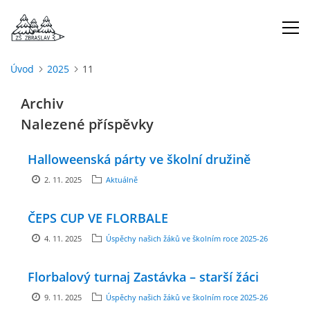
Úvod
2025
11
ÚVOD
Archiv
Nalezené příspěvky
O NÁS
Halloweenská párty ve školní družině
ŠKOLNÍ ROK
2. 11. 2025
Aktuálně
DOKUMENTY
ČEPS CUP VE FLORBALE
4. 11. 2025
Úspěchy našich žáků ve školním roce 2025-26
ŠKOLSKÁ RADA
Florbalový turnaj Zastávka – starší žáci
PROJEKTY
9. 11. 2025
Úspěchy našich žáků ve školním roce 2025-26