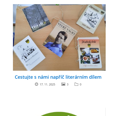
Cestujte s námi napříč literárním dílem
17. 11. 2025
3
0