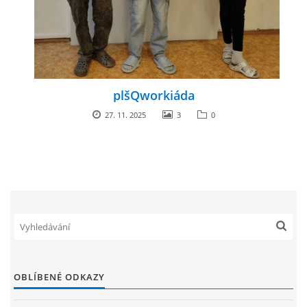
plšQworkiáda
27. 11. 2025
3
0
OBLÍBENÉ ODKAZY