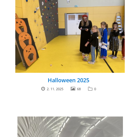
GDPR
PŘEDŠKOLÁCI
JAK MOTIVOVAT DÍTĚ KE ČTENÍ
REZERVAČNÍ SYSTÉM SPORTOVNÍ HALY
Halloween 2025
ŠKOLNÍ PORADENSKÉ PRACOVIŠTĚ
2. 11. 2025
68
0
NEPOTŘEBNÝ MAJETEK
NAUČNÁ STEZKA ZBRASLAV
VOLNÁ PRACOVNÍ MÍSTA