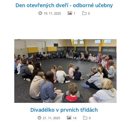
Den otevřených dveří - odborné učebny
19. 11. 2025
1
0
Divadélko v prvních třídách
21. 11. 2025
14
0