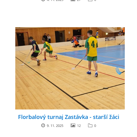
zszbraslav@zszbraslav.cz
© 2026 eStránky.cz
Florbalový turnaj Zastávka - starší žáci
9. 11. 2025
12
0