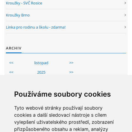
Kroužky - SVČ Rosice
Kroužky Brno
Linka pro rodinu a školu - zdarma!
ARCHIV
<<
listopad
>>
<<
2025
>>
Po
Út
St
Čt
Pá
So
Ne
1
2
Používáme soubory cookies
3
4
5
6
7
8
9
10
Tyto webové stránky používají soubory
11
12
13
14
15
16
cookies a další sledovací nástroje s cílem
17
18
19
20
21
22
23
vylepšení uživatelského prostředí, zobrazení
24
25
26
27
28
29
30
přizpůsobeného obsahu a reklam, analýzy