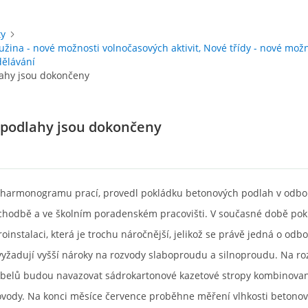
ty
užina - nové možnosti volnočasových aktivit, Nové třídy - nové mož
dělávání
ahy jsou dokončeny
podlahy jsou dokončeny
le harmonogramu prací, provedl pokládku betonových podlah v odb
chodbě a ve školním poradenském pracovišti. V současné době pok
roinstalaci, která je trochu náročnější, jelikož se právě jedná o odb
vyžadují vyšší nároky na rozvody slaboproudu a silnoproudu. Na r
kabelů budou navazovat sádrokartonové kazetové stropy kombinova
lovody. Na konci měsíce července proběhne měření vlhkosti betono