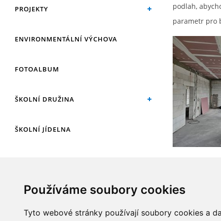
podlah, abychom
PROJEKTY
parametr pro 
ENVIRONMENTÁLNÍ VÝCHOVA
FOTOALBUM
ŠKOLNÍ DRUŽINA
ŠKOLNÍ JÍDELNA
ARCHIV
Používáme soubory cookies
KROUŽKY
Tyto webové stránky používají soubory cookies a dal
NAŠE ÚSPĚCHY