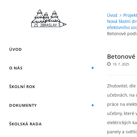
Úvod
Projek
Nová školní dr
efektivního vz
Betonové podl
ÚVOD
Betonové 
19. 7. 2025
O NÁS
Zhotovitel, d
ŠKOLNÍ ROK
učebnách, na 
práce na elekt
DOKUMENTY
učebny, které 
elektrických 
ŠKOLSKÁ RADA
panely a svět