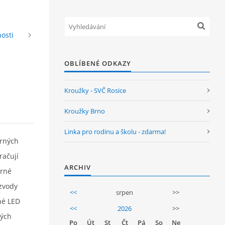
nosti
OBLÍBENÉ ODKAZY
Kroužky - SVČ Rosice
Kroužky Brno
Linka pro rodinu a školu - zdarma!
orných
račují
ARCHIV
orné
ozvody
<<
srpen
>>
né LED
<<
2026
>>
vých
Po
Út
St
Čt
Pá
So
Ne