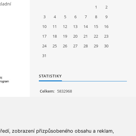
kladní
1
2
3
4
5
6
7
8
9
10
11
12
13
14
15
16
17
18
19
20
21
22
23
24
25
26
27
28
29
30
31
STATISTIKY
Celkem:
5832968
Měsíc:
60095
Den:
1393
Online:
22
středí, zobrazení přizpůsobeného obsahu a reklam,