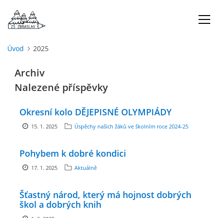
Úvod
2025
ÚVOD
Archiv
Nalezené příspěvky
O NÁS
Okresní kolo DĚJEPISNÉ OLYMPIÁDY
ŠKOLNÍ ROK
15. 1. 2025
Úspěchy našich žáků ve školním roce 2024-25
DOKUMENTY
Pohybem k dobré kondici
17. 1. 2025
Aktuálně
ŠKOLSKÁ RADA
Šťastný národ, který má hojnost dobrých
škol a dobrých knih
PROJEKTY