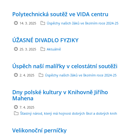
Polytechnická soutěž ve VIDA centru
ARBORETUM ŠKOLY
14. 3. 2025
Úspěchy našich žáků ve školním roce 2024-25
ÚŽASNÉ DIVADLO FYZIKY
25. 3. 2025
Aktuálně
Úspěch naší malířky v celostátní soutěži
2. 4. 2025
Úspěchy našich žáků ve školním roce 2024-25
Základní škola, Zbraslav, okres Brno-venkov, příspěvková
Dny polské kultury v Knihovně Jiřího
organizace, IČ: 70994099
Mahena
Komenského 280
7. 4. 2025
Zbraslav
Šťastný národ, který má hojnost dobrých škol a dobrých knih
PSČ 664 84
Škola: 546 453 183, mobil 739 666 402, Družina: 732 246 380, Jídelna:
Velikonoční perníčky
606 946 586, datová schránka: 2hgmui6