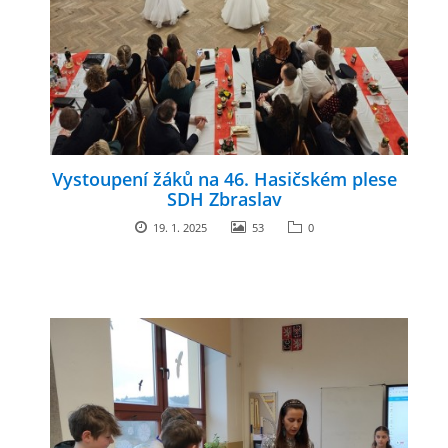
Vystoupení žáků na 46. Hasičském plese
SDH Zbraslav
19. 1. 2025
53
0