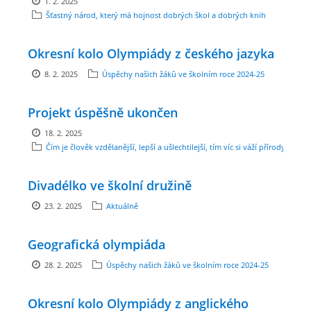
1. 2. 2025
Šťastný národ, který má hojnost dobrých škol a dobrých knih
ENVIRONMENTÁLNÍ VÝCHOVA
Okresní kolo Olympiády z českého jazyka
FOTOALBUM
8. 2. 2025
Úspěchy našich žáků ve školním roce 2024-25
Projekt úspěšně ukončen
ŠKOLNÍ DRUŽINA
18. 2. 2025
Čím je člověk vzdělanější, lepší a ušlechtilejší, tím víc si váží přírody.
ŠKOLNÍ JÍDELNA
Divadélko ve školní družině
ARCHIV
23. 2. 2025
Aktuálně
KROUŽKY
Geografická olympiáda
28. 2. 2025
Úspěchy našich žáků ve školním roce 2024-25
NAŠE ÚSPĚCHY
Okresní kolo Olympiády z anglického