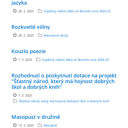
jazyka
GDPR
28. 2. 2025
Úspěchy našich žáků ve školním roce 2024-25
PŘEDŠKOLÁCI
Rozkvetlé vilíny
28. 2. 2025
Arboretum školy
JAK MOTIVOVAT DÍTĚ KE ČTENÍ
Kouzlo poezie
REZERVAČNÍ SYSTÉM SPORTOVNÍ HALY
1. 3. 2025
Úspěchy našich žáků ve školním roce 2024-25
Rozhodnutí o poskytnutí dotace na projekt
ŠKOLNÍ PORADENSKÉ PRACOVIŠTĚ
"Šťastný národ, který má hojnost dobrých
škol a dobrých knih"
NEPOTŘEBNÝ MAJETEK
7. 3. 2025
Šťastný národ, který má hojnost dobrých škol a dobrých knih
NAUČNÁ STEZKA ZBRASLAV
Masopust v družině
13. 3. 2025
Aktuálně
VOLNÁ PRACOVNÍ MÍSTA