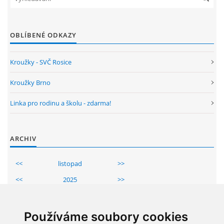
OBLÍBENÉ ODKAZY
Kroužky - SVČ Rosice
Kroužky Brno
Linka pro rodinu a školu - zdarma!
ARCHIV
<<
listopad
>>
<<
2025
>>
Po
Út
St
Čt
Pá
So
Ne
1
2
Používáme soubory cookies
3
4
5
6
7
8
9