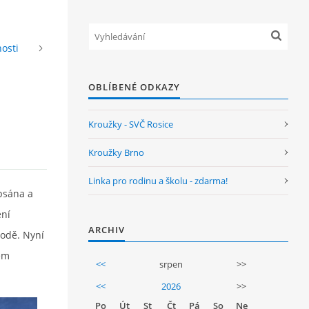
nosti
OBLÍBENÉ ODKAZY
Kroužky - SVČ Rosice
Kroužky Brno
Linka pro rodinu a školu - zdarma!
psána a
ení
ARCHIV
vodě. Nyní
vém
<<
srpen
>>
<<
2026
>>
Po
Út
St
Čt
Pá
So
Ne