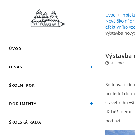
Úvod
Projek
Nová školní dr
efektivního vz
Výstavba nový
ÚVOD
Výstavba 
8. 5. 2025
O NÁS
Smlouva o dílo
ŠKOLNÍ ROK
poslední dubno
stavebního výt
DOKUMENTY
již běží demol
podlaží.
ŠKOLSKÁ RADA