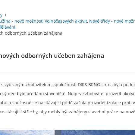
ty
užina - nové možnosti volnočasových aktivit, Nové třídy - nové mož
dělávání
ch odborných učeben zahájena
nových odborných učeben zahájena
 s vybraným zhotovitelem, společností DIRS BRNO s.r.o., byla pode
vý den bylo předáno staveniště. Nejprve zhotovitel provedl ukotv
ahu a současně se na stávající půdě začala provádět izolace proti 
ice stávající střechy, aby mohly být zahájeny stavební práce na no