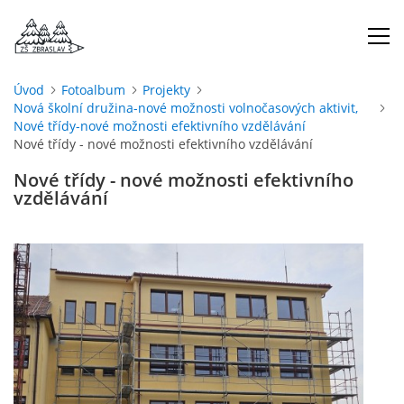
Úvod
Fotoalbum
Projekty
Nová školní družina-nové možnosti volnočasových aktivit,
ÚVOD
Nové třídy-nové možnosti efektivního vzdělávání
Nové třídy - nové možnosti efektivního vzdělávání
O NÁS
Nové třídy - nové možnosti efektivního
vzdělávání
ŠKOLNÍ ROK
DOKUMENTY
ŠKOLSKÁ RADA
PROJEKTY