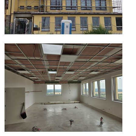
ENVIRONMENTÁLNÍ VÝCHOVA
FOTOALBUM
ŠKOLNÍ DRUŽINA
ŠKOLNÍ JÍDELNA
ARCHIV
KROUŽKY
NAŠE ÚSPĚCHY