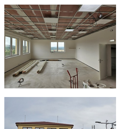
GDPR
PŘEDŠKOLÁCI
JAK MOTIVOVAT DÍTĚ KE ČTENÍ
REZERVAČNÍ SYSTÉM SPORTOVNÍ HALY
ŠKOLNÍ PORADENSKÉ PRACOVIŠTĚ
NEPOTŘEBNÝ MAJETEK
NAUČNÁ STEZKA ZBRASLAV
VOLNÁ PRACOVNÍ MÍSTA