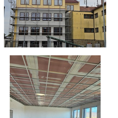
ARBORETUM ŠKOLY
Základní škola, Zbraslav, okres Brno-venkov, příspěvková
organizace, IČ: 70994099
Komenského 280
Zbraslav
PSČ 664 84
Škola: 546 453 183, mobil 739 666 402, Družina: 732 246 380, Jídelna:
606 946 586, datová schránka: 2hgmui6