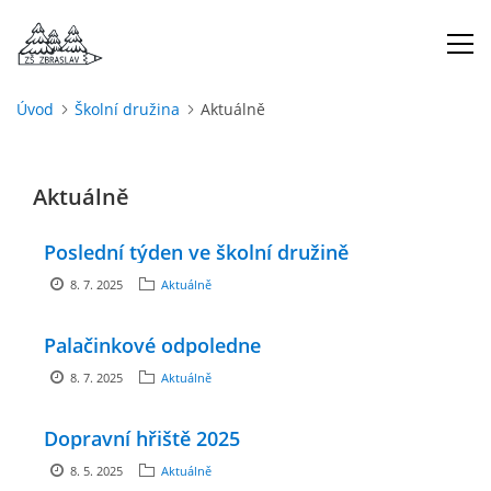
Úvod
Školní družina
Aktuálně
ÚVOD
Aktuálně
O NÁS
Poslední týden ve školní družině
ŠKOLNÍ ROK
8. 7. 2025
Aktuálně
DOKUMENTY
Palačinkové odpoledne
8. 7. 2025
Aktuálně
ŠKOLSKÁ RADA
Dopravní hřiště 2025
PROJEKTY
8. 5. 2025
Aktuálně