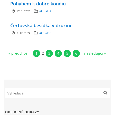
Pohybem k dobré kondici
GDPR
17. 1. 2025
Aktuálně
PŘEDŠKOLÁCI
Čertovská besídka v družině
7. 12. 2024
Aktuálně
JAK MOTIVOVAT DÍTĚ KE ČTENÍ
REZERVAČNÍ SYSTÉM SPORTOVNÍ HALY
« předchozí
1
2
3
4
5
6
následující »
ŠKOLNÍ PORADENSKÉ PRACOVIŠTĚ
NEPOTŘEBNÝ MAJETEK
NAUČNÁ STEZKA ZBRASLAV
OBLÍBENÉ ODKAZY
VOLNÁ PRACOVNÍ MÍSTA