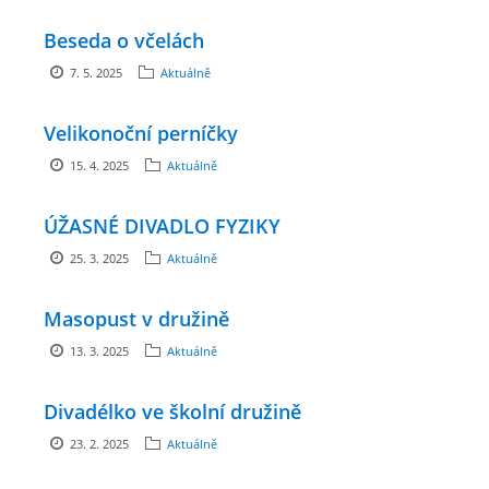
Beseda o včelách
ENVIRONMENTÁLNÍ VÝCHOVA
7. 5. 2025
Aktuálně
FOTOALBUM
Velikonoční perníčky
15. 4. 2025
Aktuálně
ŠKOLNÍ DRUŽINA
ÚŽASNÉ DIVADLO FYZIKY
ŠKOLNÍ JÍDELNA
25. 3. 2025
Aktuálně
ARCHIV
Masopust v družině
13. 3. 2025
Aktuálně
KROUŽKY
Divadélko ve školní družině
NAŠE ÚSPĚCHY
23. 2. 2025
Aktuálně