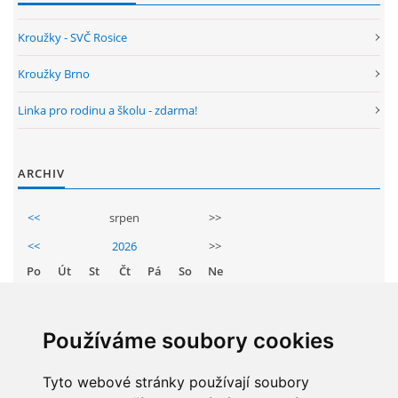
Kroužky - SVČ Rosice
ARBORETUM ŠKOLY
Kroužky Brno
Linka pro rodinu a školu - zdarma!
ARCHIV
<<
srpen
>>
<<
2026
>>
Základní škola, Zbraslav, okres Brno-venkov, příspěvková
organizace, IČ: 70994099
Po
Út
St
Čt
Pá
So
Ne
Komenského 280
1
2
Zbraslav
3
4
5
6
7
8
9
PSČ 664 84
Používáme soubory cookies
10
11
12
13
14
15
16
Škola: 546 453 183, mobil 739 666 402, Družina: 732 246 380, Jídelna:
17
Tyto webové stránky používají soubory
18
19
20
21
22
23
606 946 586, datová schránka: 2hgmui6