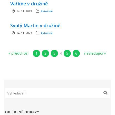
Vaříme v družině
GDPR
14. 11. 2023
Aktuálně
PŘEDŠKOLÁCI
Svatý Martin v družině
14. 11. 2023
Aktuálně
JAK MOTIVOVAT DÍTĚ KE ČTENÍ
REZERVAČNÍ SYSTÉM SPORTOVNÍ HALY
« předchozí
1
2
3
4
5
6
následující »
ŠKOLNÍ PORADENSKÉ PRACOVIŠTĚ
NEPOTŘEBNÝ MAJETEK
NAUČNÁ STEZKA ZBRASLAV
OBLÍBENÉ ODKAZY
VOLNÁ PRACOVNÍ MÍSTA