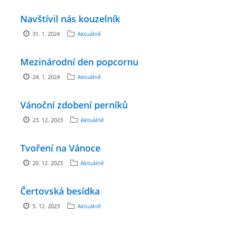
Navštívil nás kouzelník
ENVIRONMENTÁLNÍ VÝCHOVA
31. 1. 2024
Aktuálně
FOTOALBUM
Mezinárodní den popcornu
24. 1. 2024
Aktuálně
ŠKOLNÍ DRUŽINA
Vánoční zdobení perníků
ŠKOLNÍ JÍDELNA
23. 12. 2023
Aktuálně
ARCHIV
Tvoření na Vánoce
20. 12. 2023
Aktuálně
KROUŽKY
Čertovská besídka
NAŠE ÚSPĚCHY
5. 12. 2023
Aktuálně