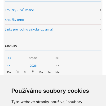
Kroužky - SVČ Rosice
ARBORETUM ŠKOLY
Kroužky Brno
Linka pro rodinu a školu - zdarma!
ARCHIV
<<
srpen
>>
<<
2026
>>
Základní škola, Zbraslav, okres Brno-venkov, příspěvková
organizace, IČ: 70994099
Po
Út
St
Čt
Pá
So
Ne
Komenského 280
1
2
Zbraslav
3
4
5
6
7
8
9
PSČ 664 84
Používáme soubory cookies
10
11
12
13
14
15
16
Škola: 546 453 183, mobil 739 666 402, Družina: 732 246 380, Jídelna:
17
Tyto webové stránky používají soubory
18
19
20
21
22
23
606 946 586, datová schránka: 2hgmui6