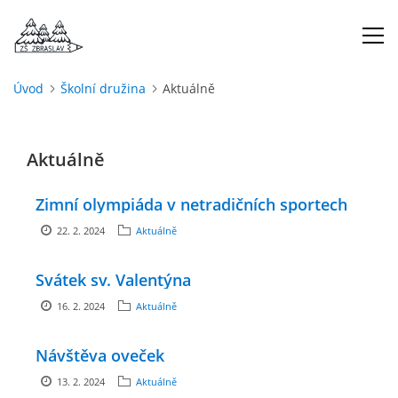
Úvod
Školní družina
Aktuálně
ÚVOD
Aktuálně
O NÁS
Zimní olympiáda v netradičních sportech
ŠKOLNÍ ROK
22. 2. 2024
Aktuálně
DOKUMENTY
Svátek sv. Valentýna
16. 2. 2024
Aktuálně
ŠKOLSKÁ RADA
Návštěva oveček
PROJEKTY
13. 2. 2024
Aktuálně