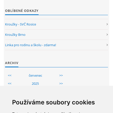
OBLÍBENÉ ODKAZY
Kroužky - SVČ Rosice
Kroužky Brno
Linka pro rodinu a školu - zdarma!
ARCHIV
<<
červenec
>>
<<
2025
>>
Po
Út
St
Čt
Pá
So
Ne
1
2
3
4
5
6
Používáme soubory cookies
7
8
9
10
11
12
13