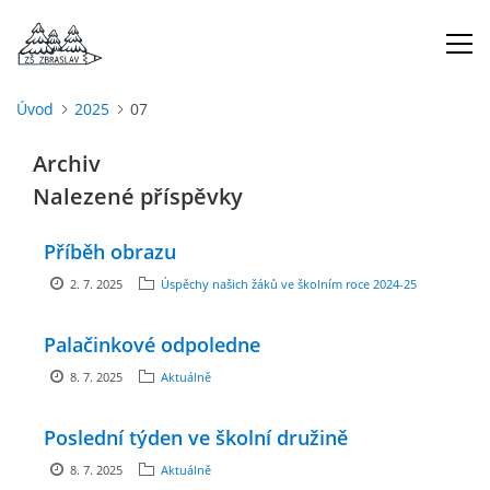
Úvod
2025
07
ÚVOD
Archiv
Nalezené příspěvky
O NÁS
Příběh obrazu
ŠKOLNÍ ROK
2. 7. 2025
Úspěchy našich žáků ve školním roce 2024-25
DOKUMENTY
Palačinkové odpoledne
8. 7. 2025
Aktuálně
ŠKOLSKÁ RADA
Poslední týden ve školní družině
PROJEKTY
8. 7. 2025
Aktuálně