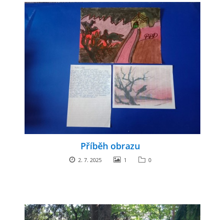
GDPR
PŘEDŠKOLÁCI
JAK MOTIVOVAT DÍTĚ KE ČTENÍ
REZERVAČNÍ SYSTÉM SPORTOVNÍ HALY
ŠKOLNÍ PORADENSKÉ PRACOVIŠTĚ
Příběh obrazu
NEPOTŘEBNÝ MAJETEK
2. 7. 2025
1
0
NAUČNÁ STEZKA ZBRASLAV
VOLNÁ PRACOVNÍ MÍSTA