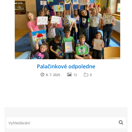
zszbraslav@zszbraslav.cz
© 2026 eStránky.cz
Palačinkové odpoledne
8. 7. 2025
12
0