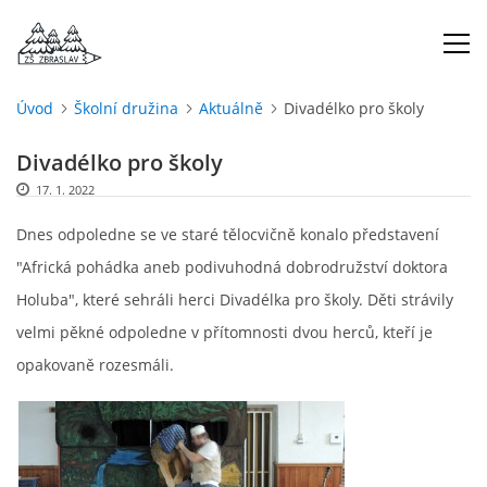
Úvod
Školní družina
Aktuálně
Divadélko pro školy
ÚVOD
Divadélko pro školy
17. 1. 2022
O NÁS
Dnes odpoledne se ve staré tělocvičně konalo představení
ŠKOLNÍ ROK
"Africká pohádka aneb podivuhodná dobrodružství doktora
Holuba", které sehráli herci Divadélka pro školy. Děti strávily
DOKUMENTY
velmi pěkné odpoledne v přítomnosti dvou herců, kteří je
opakovaně rozesmáli.
ŠKOLSKÁ RADA
PROJEKTY