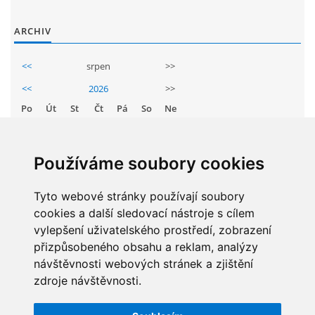
GDPR
ARCHIV
PŘEDŠKOLÁCI
<<
srpen
>>
<<
2026
>>
JAK MOTIVOVAT DÍTĚ KE ČTENÍ
Po
Út
St
Čt
Pá
So
Ne
1
2
REZERVAČNÍ SYSTÉM SPORTOVNÍ HALY
3
4
5
6
7
8
9
Používáme soubory cookies
10
11
12
13
14
15
16
ŠKOLNÍ PORADENSKÉ PRACOVIŠTĚ
17
Tyto webové stránky používají soubory
18
19
20
21
22
23
cookies a další sledovací nástroje s cílem
24
25
26
27
28
29
30
NEPOTŘEBNÝ MAJETEK
vylepšení uživatelského prostředí, zobrazení
31
přizpůsobeného obsahu a reklam, analýzy
návštěvnosti webových stránek a zjištění
NAUČNÁ STEZKA ZBRASLAV
zdroje návštěvnosti.
STATISTIKY
VOLNÁ PRACOVNÍ MÍSTA