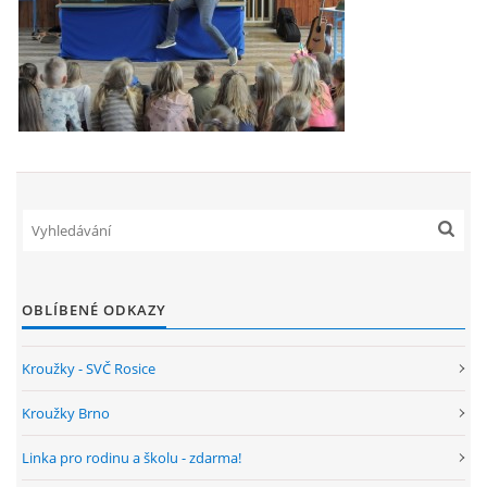
ENVIRONMENTÁLNÍ VÝCHOVA
FOTOALBUM
ŠKOLNÍ DRUŽINA
ŠKOLNÍ JÍDELNA
ARCHIV
OBLÍBENÉ ODKAZY
Kroužky - SVČ Rosice
KROUŽKY
Kroužky Brno
NAŠE ÚSPĚCHY
Linka pro rodinu a školu - zdarma!