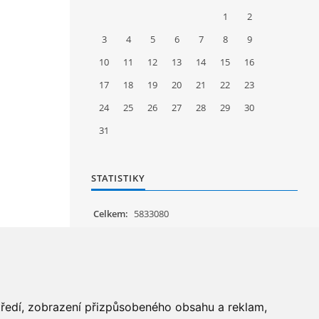
1
2
3
4
5
6
7
8
9
10
11
12
13
14
15
16
17
18
19
20
21
22
23
24
25
26
27
28
29
30
31
STATISTIKY
Celkem:
5833080
Měsíc:
59153
Den:
1435
Online:
28
středí, zobrazení přizpůsobeného obsahu a reklam,