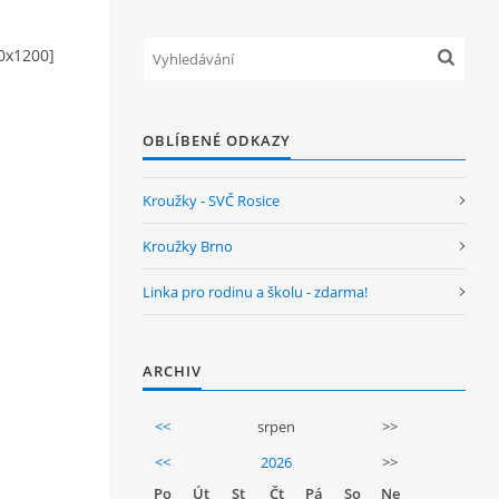
0x1200]
OBLÍBENÉ ODKAZY
Kroužky - SVČ Rosice
Kroužky Brno
Linka pro rodinu a školu - zdarma!
ARCHIV
<<
srpen
>>
<<
2026
>>
Po
Út
St
Čt
Pá
So
Ne