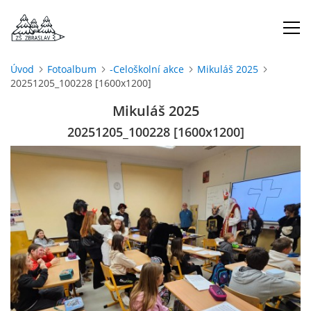
Úvod
Fotoalbum
-Celoškolní akce
Mikuláš 2025
20251205_100228 [1600x1200]
ÚVOD
Mikuláš 2025
O NÁS
20251205_100228 [1600x1200]
ŠKOLNÍ ROK
DOKUMENTY
ŠKOLSKÁ RADA
PROJEKTY