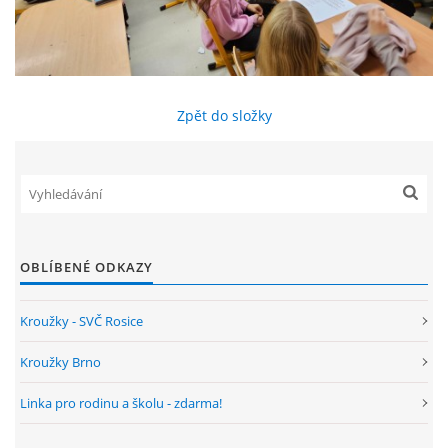
ENVIRONMENTÁLNÍ VÝCHOVA
FOTOALBUM
Zpět do složky
ŠKOLNÍ DRUŽINA
ŠKOLNÍ JÍDELNA
OBLÍBENÉ ODKAZY
ARCHIV
Kroužky - SVČ Rosice
KROUŽKY
Kroužky Brno
Linka pro rodinu a školu - zdarma!
NAŠE ÚSPĚCHY