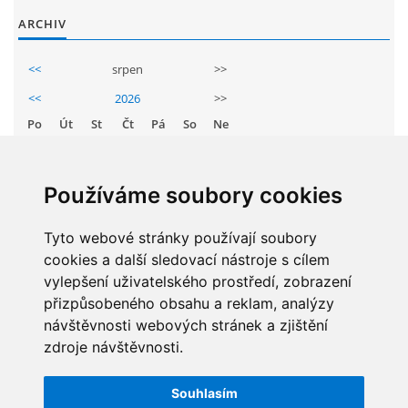
GDPR
ARCHIV
<<
srpen
>>
PŘEDŠKOLÁCI
<<
2026
>>
Po
Út
St
Čt
Pá
So
Ne
JAK MOTIVOVAT DÍTĚ KE ČTENÍ
1
2
3
4
5
6
7
8
9
REZERVAČNÍ SYSTÉM SPORTOVNÍ HALY
Používáme soubory cookies
10
11
12
13
14
15
16
17
18
19
20
21
22
23
Tyto webové stránky používají soubory
ŠKOLNÍ PORADENSKÉ PRACOVIŠTĚ
cookies a další sledovací nástroje s cílem
24
25
26
27
28
29
30
vylepšení uživatelského prostředí, zobrazení
NEPOTŘEBNÝ MAJETEK
31
přizpůsobeného obsahu a reklam, analýzy
návštěvnosti webových stránek a zjištění
zdroje návštěvnosti.
NAUČNÁ STEZKA ZBRASLAV
STATISTIKY
Souhlasím
Celkem:
5829722
VOLNÁ PRACOVNÍ MÍSTA