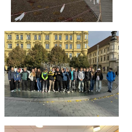
GDPR
PŘEDŠKOLÁCI
JAK MOTIVOVAT DÍTĚ KE ČTENÍ
REZERVAČNÍ SYSTÉM SPORTOVNÍ HALY
ŠKOLNÍ PORADENSKÉ PRACOVIŠTĚ
NEPOTŘEBNÝ MAJETEK
NAUČNÁ STEZKA ZBRASLAV
VOLNÁ PRACOVNÍ MÍSTA