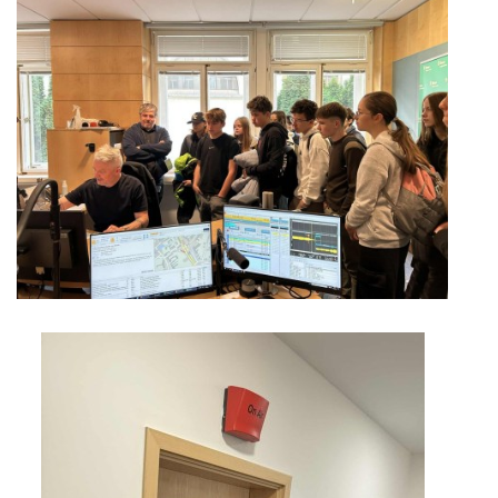
ARBORETUM ŠKOLY
Základní škola, Zbraslav, okres Brno-venkov, příspěvková
organizace, IČ: 70994099
Komenského 280
Zbraslav
PSČ 664 84
Škola: 546 453 183, mobil 739 666 402, Družina: 732 246 380, Jídelna:
606 946 586, datová schránka: 2hgmui6