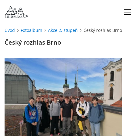
Úvod
Fotoalbum
Akce 2. stupeň
Český rozhlas Brno
ÚVOD
Český rozhlas Brno
O NÁS
ŠKOLNÍ ROK
DOKUMENTY
ŠKOLSKÁ RADA
PROJEKTY