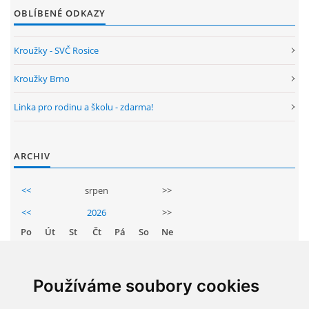
OBLÍBENÉ ODKAZY
Kroužky - SVČ Rosice
Kroužky Brno
Linka pro rodinu a školu - zdarma!
ARCHIV
<<
srpen
>>
<<
2026
>>
Po
Út
St
Čt
Pá
So
Ne
1
2
3
4
5
6
7
8
9
Používáme soubory cookies
10
11
12
13
14
15
16