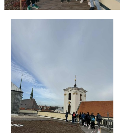
ENVIRONMENTÁLNÍ VÝCHOVA
FOTOALBUM
ŠKOLNÍ DRUŽINA
ŠKOLNÍ JÍDELNA
ARCHIV
KROUŽKY
NAŠE ÚSPĚCHY