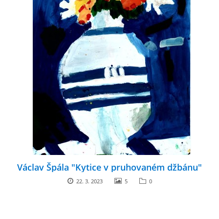
Václav Špála "Kytice v pruhovaném džbánu"
22. 3. 2023
5
0