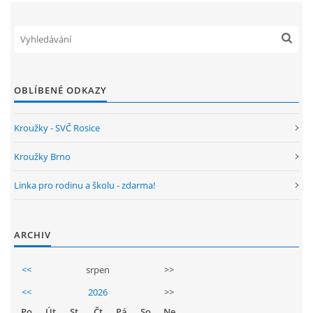
OBLÍBENÉ ODKAZY
Kroužky - SVČ Rosice
Kroužky Brno
Linka pro rodinu a školu - zdarma!
ARCHIV
<<
srpen
>>
<<
2026
>>
Po
Út
St
Čt
Pá
So
Ne