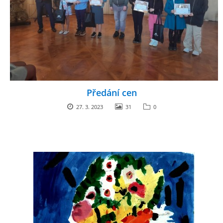
Předání cen
27. 3. 2023
31
0