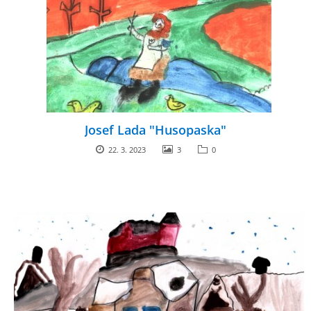
ARBORETUM ŠKOLY
Josef Lada "Husopaska"
22. 3. 2023
3
0
Základní škola, Zbraslav, okres Brno-venkov, příspěvková
organizace, IČ: 70994099
Komenského 280
Zbraslav
PSČ 664 84
Škola: 546 453 183, mobil 739 666 402, Družina: 732 246 380, Jídelna:
606 946 586, datová schránka: 2hgmui6