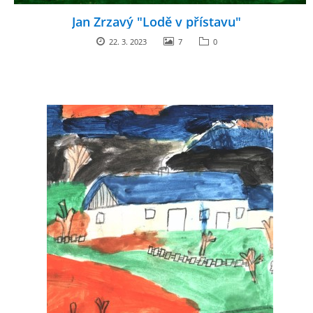
GDPR
Jan Zrzavý "Lodě v přístavu"
22. 3. 2023
7
0
PŘEDŠKOLÁCI
JAK MOTIVOVAT DÍTĚ KE ČTENÍ
REZERVAČNÍ SYSTÉM SPORTOVNÍ HALY
ŠKOLNÍ PORADENSKÉ PRACOVIŠTĚ
NEPOTŘEBNÝ MAJETEK
NAUČNÁ STEZKA ZBRASLAV
VOLNÁ PRACOVNÍ MÍSTA