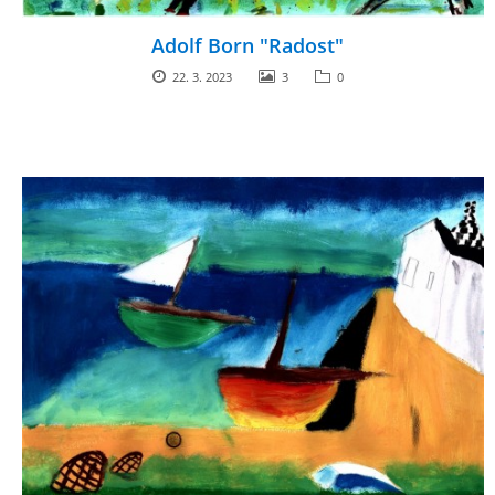
Adolf Born "Radost"
ENVIRONMENTÁLNÍ VÝCHOVA
22. 3. 2023
3
0
FOTOALBUM
ŠKOLNÍ DRUŽINA
ŠKOLNÍ JÍDELNA
ARCHIV
KROUŽKY
NAŠE ÚSPĚCHY