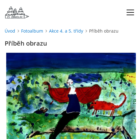
Úvod
Fotoalbum
Akce 4. a 5. třídy
Příběh obrazu
ÚVOD
Příběh obrazu
O NÁS
ŠKOLNÍ ROK
DOKUMENTY
ŠKOLSKÁ RADA
PROJEKTY