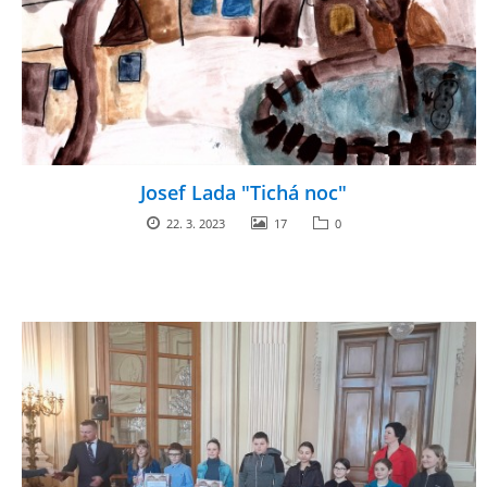
zszbraslav@zszbraslav.cz
© 2026 eStránky.cz
Josef Lada "Tichá noc"
22. 3. 2023
17
0