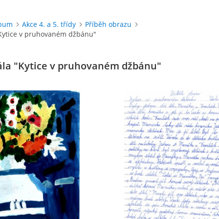
lbum
Akce 4. a 5. třídy
Příběh obrazu
"Kytice v pruhovaném džbánu"
ála "Kytice v pruhovaném džbánu"