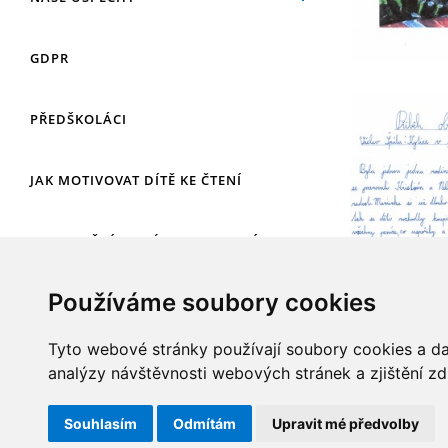
GDPR
PŘEDŠKOLÁCI
JAK MOTIVOVAT DÍTĚ KE ČTENÍ
REZERVAČNÍ SYSTÉM SPORTOVNÍ
HALY
Používáme soubory cookies
ŠKOLNÍ PORADENSKÉ PRACOVIŠTĚ
Tyto webové stránky používají soubory cookies a dal
analýzy návštěvnosti webových stránek a zjištění zd
NEPOTŘEBNÝ MAJETEK
Souhlasím
Odmítám
Upravit mé předvolby
NAUČNÁ STEZKA ZBRASLAV