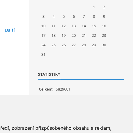
1
2
3
4
5
6
7
8
9
10
11
12
13
14
15
16
Další →
17
18
19
20
21
22
23
24
25
26
27
28
29
30
31
STATISTIKY
Celkem:
5829601
Měsíc:
62714
Den:
1210
Online:
28
středí, zobrazení přizpůsobeného obsahu a reklam,