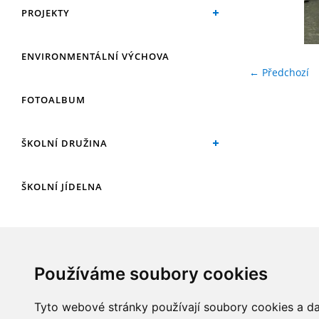
PROJEKTY
ENVIRONMENTÁLNÍ VÝCHOVA
← Předchozí
FOTOALBUM
ŠKOLNÍ DRUŽINA
ŠKOLNÍ JÍDELNA
ARCHIV
Používáme soubory cookies
KROUŽKY
Tyto webové stránky používají soubory cookies a dal
NAŠE ÚSPĚCHY