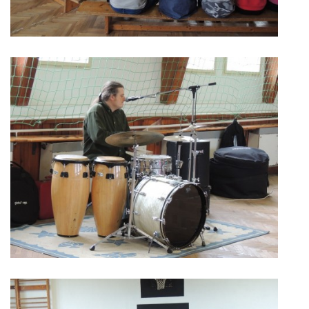
ENVIRONMENTÁLNÍ VÝCHOVA
FOTOALBUM
ŠKOLNÍ DRUŽINA
ŠKOLNÍ JÍDELNA
ARCHIV
KROUŽKY
NAŠE ÚSPĚCHY