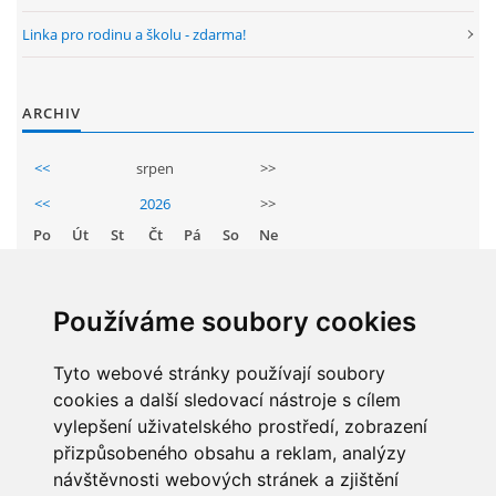
Linka pro rodinu a školu - zdarma!
ARCHIV
<<
srpen
>>
<<
2026
>>
Po
Út
St
Čt
Pá
So
Ne
1
2
3
4
5
6
7
8
9
Používáme soubory cookies
10
11
12
13
14
15
16
17
Tyto webové stránky používají soubory
18
19
20
21
22
23
cookies a další sledovací nástroje s cílem
24
25
26
27
28
29
30
vylepšení uživatelského prostředí, zobrazení
31
přizpůsobeného obsahu a reklam, analýzy
návštěvnosti webových stránek a zjištění