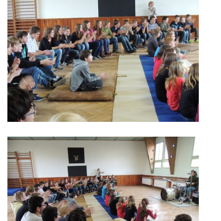
GDPR
PŘEDŠKOLÁCI
JAK MOTIVOVAT DÍTĚ KE ČTENÍ
REZERVAČNÍ SYSTÉM SPORTOVNÍ HALY
ŠKOLNÍ PORADENSKÉ PRACOVIŠTĚ
NEPOTŘEBNÝ MAJETEK
NAUČNÁ STEZKA ZBRASLAV
VOLNÁ PRACOVNÍ MÍSTA