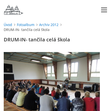
Úvod
Fotoalbum
Archiv 2012
DRUM-IN- tančila celá škola
ÚVOD
DRUM-IN- tančila celá škola
O NÁS
ŠKOLNÍ ROK
DOKUMENTY
ŠKOLSKÁ RADA
PROJEKTY