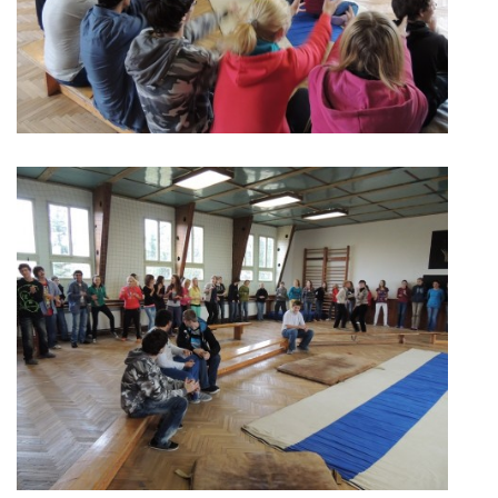
ARBORETUM ŠKOLY
Základní škola, Zbraslav, okres Brno-venkov, příspěvková
organizace, IČ: 70994099
Komenského 280
Zbraslav
PSČ 664 84
Škola: 546 453 183, mobil 739 666 402, Družina: 732 246 380, Jídelna:
606 946 586, datová schránka: 2hgmui6