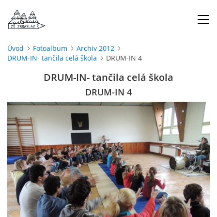
Úvod
Fotoalbum
Archiv 2012
DRUM-IN- tančila celá škola
DRUM-IN 4
ÚVOD
DRUM-IN- tančila celá škola
O NÁS
DRUM-IN 4
ŠKOLNÍ ROK
DOKUMENTY
ŠKOLSKÁ RADA
PROJEKTY