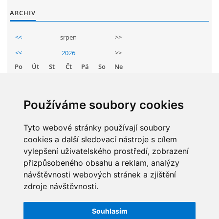
GDPR
ARCHIV
<<
srpen
>>
PŘEDŠKOLÁCI
<<
2026
>>
Po
Út
St
Čt
Pá
So
Ne
JAK MOTIVOVAT DÍTĚ KE ČTENÍ
1
2
3
4
5
6
7
8
9
REZERVAČNÍ SYSTÉM SPORTOVNÍ HALY
Používáme soubory cookies
10
11
12
13
14
15
16
17
18
19
20
21
22
23
Tyto webové stránky používají soubory
ŠKOLNÍ PORADENSKÉ PRACOVIŠTĚ
cookies a další sledovací nástroje s cílem
24
25
26
27
28
29
30
vylepšení uživatelského prostředí, zobrazení
NEPOTŘEBNÝ MAJETEK
31
přizpůsobeného obsahu a reklam, analýzy
návštěvnosti webových stránek a zjištění
zdroje návštěvnosti.
NAUČNÁ STEZKA ZBRASLAV
STATISTIKY
Souhlasím
Celkem:
5834496
VOLNÁ PRACOVNÍ MÍSTA