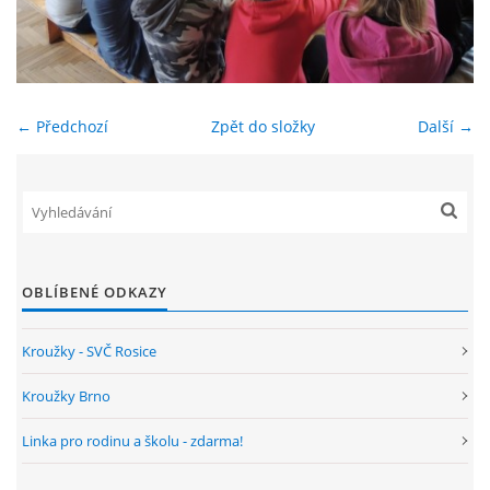
ENVIRONMENTÁLNÍ VÝCHOVA
FOTOALBUM
← Předchozí
Zpět do složky
Další →
ŠKOLNÍ DRUŽINA
ŠKOLNÍ JÍDELNA
OBLÍBENÉ ODKAZY
ARCHIV
Kroužky - SVČ Rosice
KROUŽKY
Kroužky Brno
Linka pro rodinu a školu - zdarma!
NAŠE ÚSPĚCHY