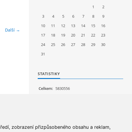
1
2
3
4
5
6
7
8
9
10
11
12
13
14
15
16
Další →
17
18
19
20
21
22
23
24
25
26
27
28
29
30
31
STATISTIKY
Celkem:
5830556
Měsíc:
62798
Den:
1257
Online:
11
středí, zobrazení přizpůsobeného obsahu a reklam,