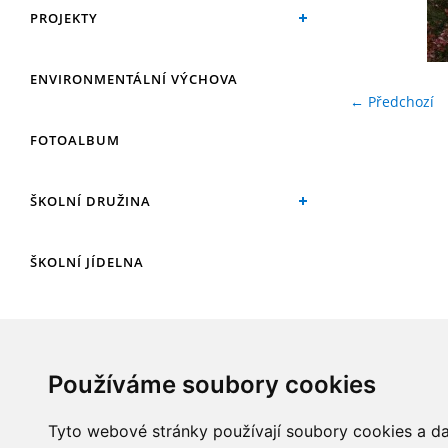
PROJEKTY
ENVIRONMENTÁLNÍ VÝCHOVA
← Předchozí
FOTOALBUM
ŠKOLNÍ DRUŽINA
ŠKOLNÍ JÍDELNA
ARCHIV
Používáme soubory cookies
KROUŽKY
Tyto webové stránky používají soubory cookies a dal
NAŠE ÚSPĚCHY