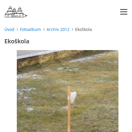
Úvod
Fotoalbum
Archiv 2012
Ekoškola
ÚVOD
Ekoškola
O NÁS
ŠKOLNÍ ROK
DOKUMENTY
ŠKOLSKÁ RADA
PROJEKTY