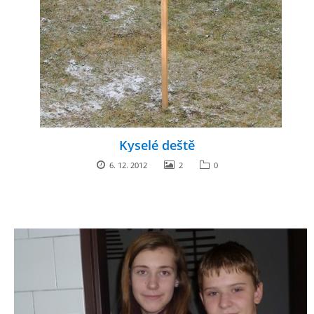
ENVIRONMENTÁLNÍ VÝCHOVA
FOTOALBUM
ŠKOLNÍ DRUŽINA
Kyselé deště
ŠKOLNÍ JÍDELNA
6. 12. 2012
2
0
ARCHIV
KROUŽKY
NAŠE ÚSPĚCHY