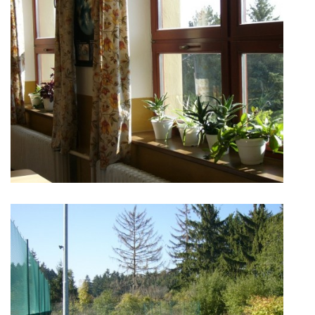
ARBORETUM ŠKOLY
Základní škola, Zbraslav, okres Brno-venkov, příspěvková
organizace, IČ: 70994099
Komenského 280
Zbraslav
PSČ 664 84
Škola: 546 453 183, mobil 739 666 402, Družina: 732 246 380, Jídelna:
606 946 586, datová schránka: 2hgmui6