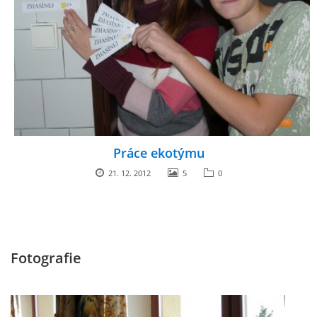
GDPR
PŘEDŠKOLÁCI
JAK MOTIVOVAT DÍTĚ KE ČTENÍ
REZERVAČNÍ SYSTÉM SPORTOVNÍ HALY
Práce ekotýmu
21. 12. 2012
5
0
ŠKOLNÍ PORADENSKÉ PRACOVIŠTĚ
NEPOTŘEBNÝ MAJETEK
Fotografie
NAUČNÁ STEZKA ZBRASLAV
VOLNÁ PRACOVNÍ MÍSTA