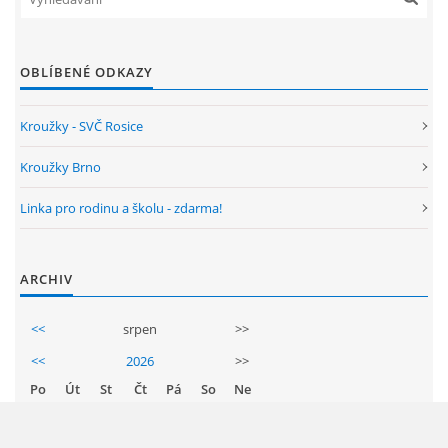
OBLÍBENÉ ODKAZY
Kroužky - SVČ Rosice
Kroužky Brno
Linka pro rodinu a školu - zdarma!
ARCHIV
<<
srpen
>>
<<
2026
>>
Po
Út
St
Čt
Pá
So
Ne
1
2