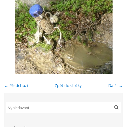
ENVIRONMENTÁLNÍ VÝCHOVA
FOTOALBUM
ŠKOLNÍ DRUŽINA
ŠKOLNÍ JÍDELNA
ARCHIV
← Předchozí
Zpět do složky
Další →
KROUŽKY
NAŠE ÚSPĚCHY