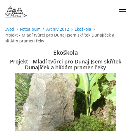
Úvod
Fotoalbum
Archiv 2012
Ekoškola
Projekt - Mladí tvůrci pro Dunaj Jsem skřítek Dunajíček a
ÚVOD
hlídám pramen řeky
Ekoškola
O NÁS
Projekt - Mladí tvůrci pro Dunaj Jsem skřítek
Dunajíček a hlídám pramen řeky
ŠKOLNÍ ROK
DOKUMENTY
ŠKOLSKÁ RADA
PROJEKTY