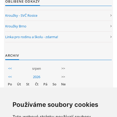
OBLÍBENÉ ODKAZY
GDPR
Kroužky - SVČ Rosice
PŘEDŠKOLÁCI
Kroužky Brno
JAK MOTIVOVAT DÍTĚ KE ČTENÍ
Linka pro rodinu a školu - zdarma!
REZERVAČNÍ SYSTÉM SPORTOVNÍ HALY
ARCHIV
ŠKOLNÍ PORADENSKÉ PRACOVIŠTĚ
<<
srpen
>>
<<
2026
>>
Po
Út
St
Čt
Pá
So
Ne
NEPOTŘEBNÝ MAJETEK
1
2
3
4
5
6
7
8
9
NAUČNÁ STEZKA ZBRASLAV
Používáme soubory cookies
10
11
12
13
14
15
16
VOLNÁ PRACOVNÍ MÍSTA
17
Tyto webové stránky používají soubory
18
19
20
21
22
23