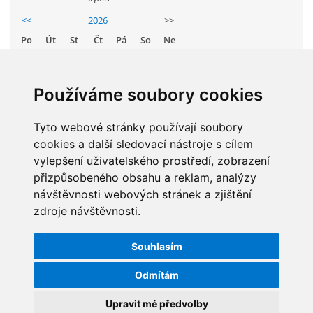
GDPR
<<
2026
>>
Po
Út
St
Čt
Pá
So
Ne
PŘEDŠKOLÁCI
1
2
3
4
5
6
7
8
9
Používáme soubory cookies
JAK MOTIVOVAT DÍTĚ KE ČTENÍ
10
11
12
13
14
15
16
Tyto webové stránky používají soubory
17
18
19
20
21
22
23
REZERVAČNÍ SYSTÉM SPORTOVNÍ HALY
cookies a další sledovací nástroje s cílem
24
25
26
27
28
29
30
vylepšení uživatelského prostředí, zobrazení
31
přizpůsobeného obsahu a reklam, analýzy
ŠKOLNÍ PORADENSKÉ PRACOVIŠTĚ
návštěvnosti webových stránek a zjištění
zdroje návštěvnosti.
STATISTIKY
NEPOTŘEBNÝ MAJETEK
Souhlasím
Celkem:
5834530
NAUČNÁ STEZKA ZBRASLAV
Odmítám
Měsíc:
56925
Den:
1623
Upravit mé předvolby
VOLNÁ PRACOVNÍ MÍSTA