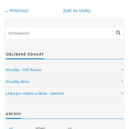
← Předchozí
Zpět do složky
ENVIRONMENTÁLNÍ VÝCHOVA
FOTOALBUM
ŠKOLNÍ DRUŽINA
OBLÍBENÉ ODKAZY
ŠKOLNÍ JÍDELNA
Kroužky - SVČ Rosice
ARCHIV
Kroužky Brno
Linka pro rodinu a školu - zdarma!
KROUŽKY
ARCHIV
NAŠE ÚSPĚCHY
<<
srpen
>>