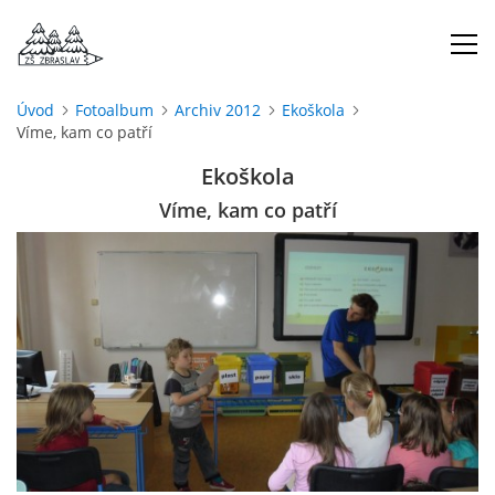
Úvod
Fotoalbum
Archiv 2012
Ekoškola
Víme, kam co patří
ÚVOD
Ekoškola
O NÁS
Víme, kam co patří
ŠKOLNÍ ROK
DOKUMENTY
ŠKOLSKÁ RADA
PROJEKTY