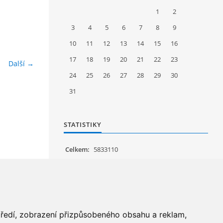
1
2
3
4
5
6
7
8
9
10
11
12
13
14
15
16
17
18
19
20
21
22
23
Další →
24
25
26
27
28
29
30
31
STATISTIKY
Celkem:
5833110
Měsíc:
58953
Den:
1447
Online:
22
středí, zobrazení přizpůsobeného obsahu a reklam,