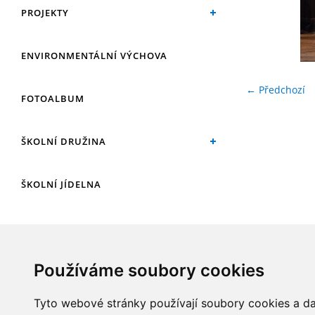
PROJEKTY
ENVIRONMENTÁLNÍ VÝCHOVA
← Předchozí
FOTOALBUM
ŠKOLNÍ DRUŽINA
ŠKOLNÍ JÍDELNA
ARCHIV
Používáme soubory cookies
KROUŽKY
Tyto webové stránky používají soubory cookies a dal
NAŠE ÚSPĚCHY