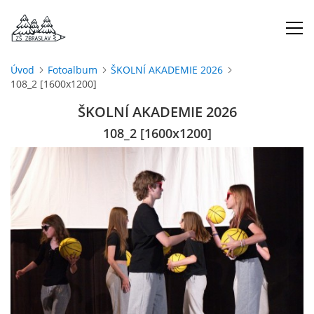
Úvod
Fotoalbum
ŠKOLNÍ AKADEMIE 2026
108_2 [1600x1200]
ÚVOD
ŠKOLNÍ AKADEMIE 2026
O NÁS
108_2 [1600x1200]
ŠKOLNÍ ROK
DOKUMENTY
ŠKOLSKÁ RADA
PROJEKTY