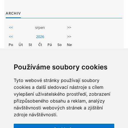
GDPR
ARCHIV
PŘEDŠKOLÁCI
<<
srpen
>>
<<
2026
>>
JAK MOTIVOVAT DÍTĚ KE ČTENÍ
Po
Út
St
Čt
Pá
So
Ne
1
2
REZERVAČNÍ SYSTÉM SPORTOVNÍ HALY
3
4
5
6
7
8
9
Používáme soubory cookies
10
11
12
13
14
15
16
ŠKOLNÍ PORADENSKÉ PRACOVIŠTĚ
Tyto webové stránky používají soubory
17
18
19
20
21
22
23
cookies a další sledovací nástroje s cílem
24
25
26
27
28
29
30
NEPOTŘEBNÝ MAJETEK
vylepšení uživatelského prostředí, zobrazení
31
přizpůsobeného obsahu a reklam, analýzy
návštěvnosti webových stránek a zjištění
NAUČNÁ STEZKA ZBRASLAV
zdroje návštěvnosti.
STATISTIKY
VOLNÁ PRACOVNÍ MÍSTA