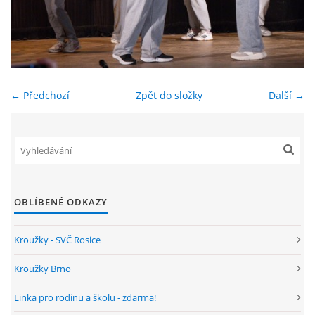
ENVIRONMENTÁLNÍ VÝCHOVA
FOTOALBUM
← Předchozí
Zpět do složky
Další →
ŠKOLNÍ DRUŽINA
ŠKOLNÍ JÍDELNA
ARCHIV
OBLÍBENÉ ODKAZY
Kroužky - SVČ Rosice
KROUŽKY
Kroužky Brno
NAŠE ÚSPĚCHY
Linka pro rodinu a školu - zdarma!