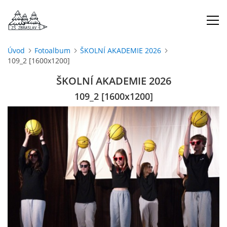
Úvod
Fotoalbum
ŠKOLNÍ AKADEMIE 2026
109_2 [1600x1200]
ÚVOD
ŠKOLNÍ AKADEMIE 2026
O NÁS
109_2 [1600x1200]
ŠKOLNÍ ROK
DOKUMENTY
ŠKOLSKÁ RADA
PROJEKTY