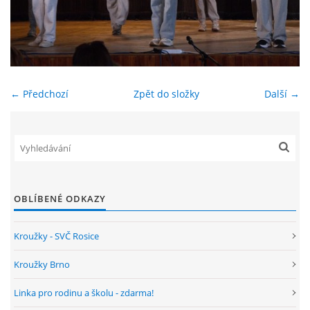
ENVIRONMENTÁLNÍ VÝCHOVA
FOTOALBUM
← Předchozí
Zpět do složky
Další →
ŠKOLNÍ DRUŽINA
ŠKOLNÍ JÍDELNA
ARCHIV
OBLÍBENÉ ODKAZY
Kroužky - SVČ Rosice
KROUŽKY
Kroužky Brno
NAŠE ÚSPĚCHY
Linka pro rodinu a školu - zdarma!