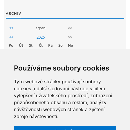
GDPR
ARCHIV
PŘEDŠKOLÁCI
<<
srpen
>>
<<
2026
>>
JAK MOTIVOVAT DÍTĚ KE ČTENÍ
Po
Út
St
Čt
Pá
So
Ne
1
2
REZERVAČNÍ SYSTÉM SPORTOVNÍ HALY
3
4
5
6
7
8
9
Používáme soubory cookies
10
11
12
13
14
15
16
ŠKOLNÍ PORADENSKÉ PRACOVIŠTĚ
Tyto webové stránky používají soubory
17
18
19
20
21
22
23
cookies a další sledovací nástroje s cílem
24
25
26
27
28
29
30
NEPOTŘEBNÝ MAJETEK
vylepšení uživatelského prostředí, zobrazení
31
přizpůsobeného obsahu a reklam, analýzy
návštěvnosti webových stránek a zjištění
NAUČNÁ STEZKA ZBRASLAV
zdroje návštěvnosti.
STATISTIKY
VOLNÁ PRACOVNÍ MÍSTA