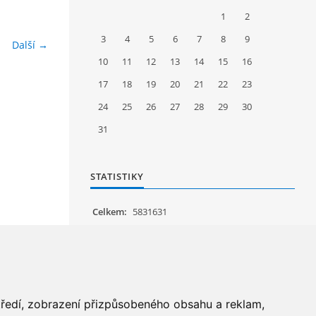
1
2
3
4
5
6
7
8
9
Další →
10
11
12
13
14
15
16
17
18
19
20
21
22
23
24
25
26
27
28
29
30
31
STATISTIKY
Celkem:
5831631
Měsíc:
62090
Den:
1143
Online:
14
středí, zobrazení přizpůsobeného obsahu a reklam,