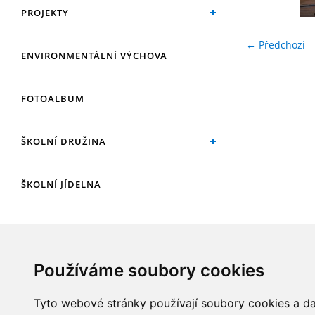
PROJEKTY
← Předchozí
ENVIRONMENTÁLNÍ VÝCHOVA
FOTOALBUM
ŠKOLNÍ DRUŽINA
ŠKOLNÍ JÍDELNA
ARCHIV
Používáme soubory cookies
KROUŽKY
Tyto webové stránky používají soubory cookies a dal
NAŠE ÚSPĚCHY