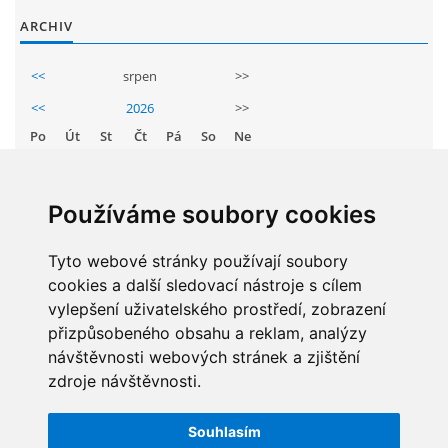
GDPR
ARCHIV
<<
srpen
>>
PŘEDŠKOLÁCI
<<
2026
>>
Po
Út
St
Čt
Pá
So
Ne
JAK MOTIVOVAT DÍTĚ KE ČTENÍ
1
2
3
4
5
6
7
8
9
REZERVAČNÍ SYSTÉM SPORTOVNÍ HALY
Používáme soubory cookies
10
11
12
13
14
15
16
17
18
19
20
21
22
23
Tyto webové stránky používají soubory
ŠKOLNÍ PORADENSKÉ PRACOVIŠTĚ
cookies a další sledovací nástroje s cílem
24
25
26
27
28
29
30
vylepšení uživatelského prostředí, zobrazení
NEPOTŘEBNÝ MAJETEK
31
přizpůsobeného obsahu a reklam, analýzy
návštěvnosti webových stránek a zjištění
zdroje návštěvnosti.
NAUČNÁ STEZKA ZBRASLAV
STATISTIKY
Souhlasím
Celkem:
5828914
VOLNÁ PRACOVNÍ MÍSTA