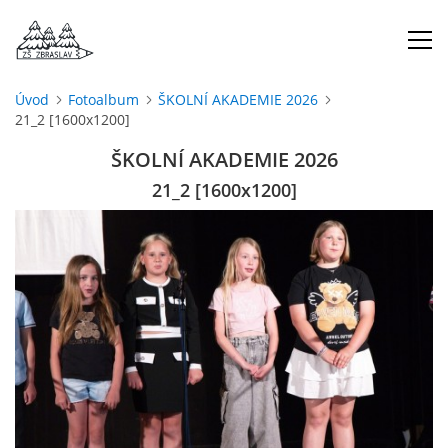
Úvod
Fotoalbum
ŠKOLNÍ AKADEMIE 2026
21_2 [1600x1200]
ÚVOD
ŠKOLNÍ AKADEMIE 2026
O NÁS
21_2 [1600x1200]
ŠKOLNÍ ROK
DOKUMENTY
ŠKOLSKÁ RADA
PROJEKTY