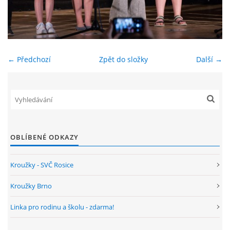
ENVIRONMENTÁLNÍ VÝCHOVA
FOTOALBUM
← Předchozí
Zpět do složky
Další →
ŠKOLNÍ DRUŽINA
ŠKOLNÍ JÍDELNA
OBLÍBENÉ ODKAZY
ARCHIV
Kroužky - SVČ Rosice
KROUŽKY
Kroužky Brno
Linka pro rodinu a školu - zdarma!
NAŠE ÚSPĚCHY