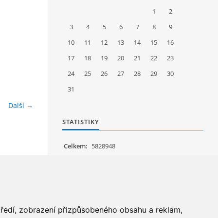
1
2
3
4
5
6
7
8
9
10
11
12
13
14
15
16
17
18
19
20
21
22
23
24
25
26
27
28
29
30
31
Další →
STATISTIKY
Celkem:
5828948
Měsíc:
63155
Den:
1135
Online:
20
středí, zobrazení přizpůsobeného obsahu a reklam,