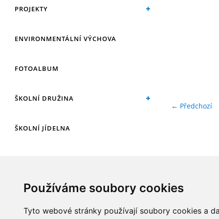
PROJEKTY
ENVIRONMENTÁLNÍ VÝCHOVA
FOTOALBUM
ŠKOLNÍ DRUŽINA
← Předchozí
ŠKOLNÍ JÍDELNA
ARCHIV
Používáme soubory cookies
KROUŽKY
Tyto webové stránky používají soubory cookies a dal
NAŠE ÚSPĚCHY