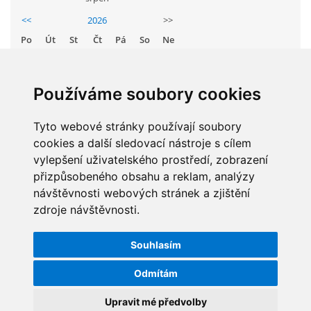
GDPR
<<
2026
>>
Po
Út
St
Čt
Pá
So
Ne
PŘEDŠKOLÁCI
1
2
3
4
5
6
7
8
9
Používáme soubory cookies
JAK MOTIVOVAT DÍTĚ KE ČTENÍ
10
11
12
13
14
15
16
Tyto webové stránky používají soubory
17
18
19
20
21
22
23
REZERVAČNÍ SYSTÉM SPORTOVNÍ HALY
cookies a další sledovací nástroje s cílem
24
25
26
27
28
29
30
vylepšení uživatelského prostředí, zobrazení
31
přizpůsobeného obsahu a reklam, analýzy
ŠKOLNÍ PORADENSKÉ PRACOVIŠTĚ
návštěvnosti webových stránek a zjištění
zdroje návštěvnosti.
STATISTIKY
NEPOTŘEBNÝ MAJETEK
Souhlasím
Celkem:
5830643
NAUČNÁ STEZKA ZBRASLAV
Odmítám
Měsíc:
62619
Den:
1261
Upravit mé předvolby
VOLNÁ PRACOVNÍ MÍSTA