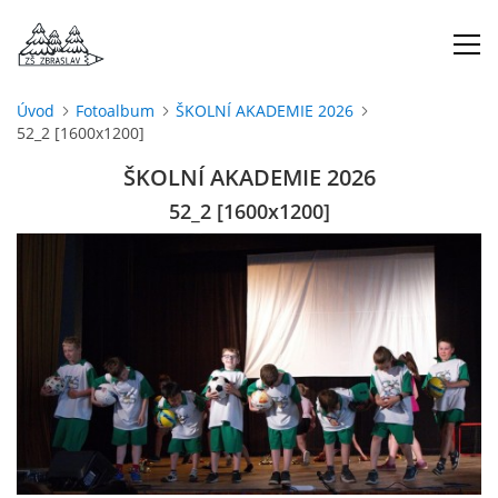
Úvod
Fotoalbum
ŠKOLNÍ AKADEMIE 2026
52_2 [1600x1200]
ÚVOD
ŠKOLNÍ AKADEMIE 2026
O NÁS
52_2 [1600x1200]
ŠKOLNÍ ROK
DOKUMENTY
ŠKOLSKÁ RADA
PROJEKTY