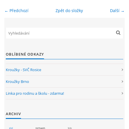
← Předchozí
Zpět do složky
Další →
ENVIRONMENTÁLNÍ VÝCHOVA
FOTOALBUM
ŠKOLNÍ DRUŽINA
OBLÍBENÉ ODKAZY
ŠKOLNÍ JÍDELNA
Kroužky - SVČ Rosice
ARCHIV
Kroužky Brno
Linka pro rodinu a školu - zdarma!
KROUŽKY
ARCHIV
NAŠE ÚSPĚCHY
<<
srpen
>>