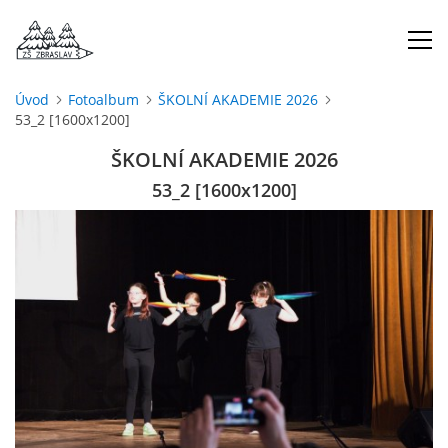
Úvod
Fotoalbum
ŠKOLNÍ AKADEMIE 2026
53_2 [1600x1200]
ÚVOD
ŠKOLNÍ AKADEMIE 2026
O NÁS
53_2 [1600x1200]
ŠKOLNÍ ROK
DOKUMENTY
ŠKOLSKÁ RADA
PROJEKTY