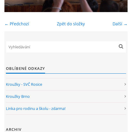
ENVIRONMENTÁLNÍ VÝCHOVA
← Předchozí
Zpět do složky
Další →
FOTOALBUM
ŠKOLNÍ DRUŽINA
ŠKOLNÍ JÍDELNA
OBLÍBENÉ ODKAZY
ARCHIV
Kroužky - SVČ Rosice
Kroužky Brno
KROUŽKY
Linka pro rodinu a školu - zdarma!
NAŠE ÚSPĚCHY
ARCHIV