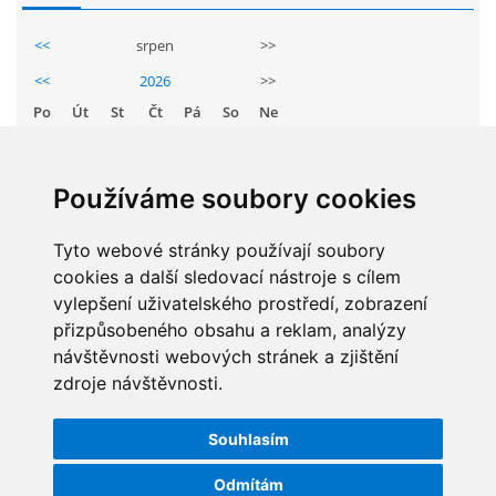
GDPR
<<
srpen
>>
<<
2026
>>
PŘEDŠKOLÁCI
Po
Út
St
Čt
Pá
So
Ne
1
2
JAK MOTIVOVAT DÍTĚ KE ČTENÍ
3
4
5
6
7
8
9
Používáme soubory cookies
10
11
12
13
14
15
16
REZERVAČNÍ SYSTÉM SPORTOVNÍ HALY
17
18
19
20
21
22
23
Tyto webové stránky používají soubory
cookies a další sledovací nástroje s cílem
24
25
26
27
28
29
30
ŠKOLNÍ PORADENSKÉ PRACOVIŠTĚ
vylepšení uživatelského prostředí, zobrazení
31
přizpůsobeného obsahu a reklam, analýzy
návštěvnosti webových stránek a zjištění
NEPOTŘEBNÝ MAJETEK
zdroje návštěvnosti.
STATISTIKY
NAUČNÁ STEZKA ZBRASLAV
Souhlasím
Celkem:
5831475
Měsíc:
62074
Odmítám
VOLNÁ PRACOVNÍ MÍSTA