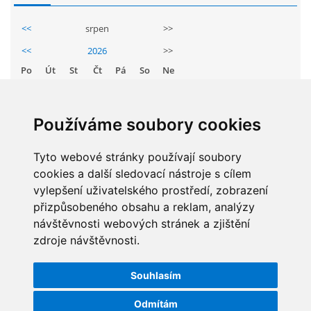
GDPR
<<
srpen
>>
<<
2026
>>
PŘEDŠKOLÁCI
Po
Út
St
Čt
Pá
So
Ne
1
2
JAK MOTIVOVAT DÍTĚ KE ČTENÍ
3
4
5
6
7
8
9
Používáme soubory cookies
10
11
12
13
14
15
16
REZERVAČNÍ SYSTÉM SPORTOVNÍ HALY
17
18
19
20
21
22
23
Tyto webové stránky používají soubory
cookies a další sledovací nástroje s cílem
24
25
26
27
28
29
30
ŠKOLNÍ PORADENSKÉ PRACOVIŠTĚ
vylepšení uživatelského prostředí, zobrazení
31
přizpůsobeného obsahu a reklam, analýzy
návštěvnosti webových stránek a zjištění
NEPOTŘEBNÝ MAJETEK
zdroje návštěvnosti.
STATISTIKY
NAUČNÁ STEZKA ZBRASLAV
Souhlasím
Celkem:
5830313
Měsíc:
62819
Odmítám
VOLNÁ PRACOVNÍ MÍSTA