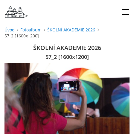
Úvod
Fotoalbum
ŠKOLNÍ AKADEMIE 2026
57_2 [1600x1200]
ÚVOD
ŠKOLNÍ AKADEMIE 2026
O NÁS
57_2 [1600x1200]
ŠKOLNÍ ROK
DOKUMENTY
ŠKOLSKÁ RADA
PROJEKTY