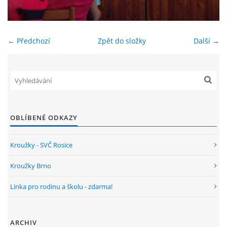
ENVIRONMENTÁLNÍ VÝCHOVA
← Předchozí
Zpět do složky
Další →
FOTOALBUM
ŠKOLNÍ DRUŽINA
ŠKOLNÍ JÍDELNA
OBLÍBENÉ ODKAZY
ARCHIV
Kroužky - SVČ Rosice
Kroužky Brno
KROUŽKY
Linka pro rodinu a školu - zdarma!
NAŠE ÚSPĚCHY
ARCHIV